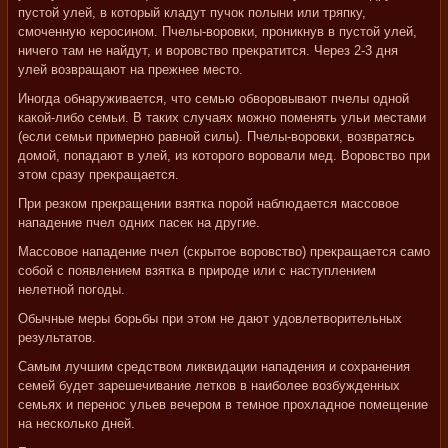
пустой улей, в который кладут пучок полыни или тряпку,
смоченную керосином. Пчелы-воровки, проникнув в пустой улей,
ничего там не найдут, и воровство прекратится. Через 2-3 дня
улей возвращают на прежнее место.
Иногда обнаруживается, что семью обворовывают пчелы одной
какой-либо семьи. В таких случаях можно поменять ульи местами
(если семьи примерно равной силы). Пчелы-воровки, возвратясь
домой, попадают в улей, из которого воровали мед. Воровство при
этом сразу прекращается.
При резком прекращении взятка порой наблюдается массовое
нападение пчел одних пасек на другие.
Массовое нападение пчел (скрытое воровство) прекращается само
собой с появлением взятка в природе или с наступлением
нелетной погоды.
Обычные меры борьбы при этом не дают удовлетворительных
результатов.
Самым лучшим средством ликвидации нападения и сохранения
семей будет зарешечивание летков в наиболее возбужденных
семьях и перенос ульев вечером в темное прохладное помещение
на несколько дней.