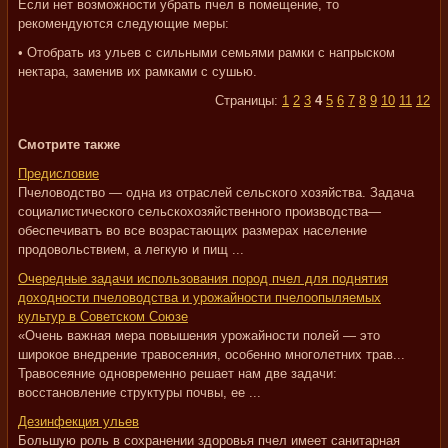
Если нет возможности убрать пчел в помещение, то
рекомендуются следующие меры:
• Отобрать из ульев с сильными семьями рамки с напрыском
нектара, заменив их рамками с сушью.
Страницы:
1
2
3
4
5
6
7
8
9
10
11
12
Смотрите также
Предисловие
Пчеловодство — одна из отраслей сельского хозяйства. Задача
социалистического сельскохозяйственного производства—
обеспечиватъ во все возрастающих размерах население
продовольствием, а легкую и пищ ...
Очередные задачи использования пород пчел для поднятия
доходности пчеловодства и урожайности пчелоопыляемых
культур в Советском Союзе
«Очень важная мера повышения урожайности полей — это
широкое внедрение травосеяния, особенно многолетних трав...
Травосеяние одновременно решает нам две задачи:
восстановление структуры почвы, ее ...
Дезинфекция ульев
Большую роль в сохранении здоровья пчел имеет санитарная