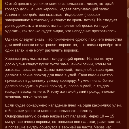
С этой целью с успехом можно использовать лизол, который
гораздо дольше, чем керосин, издает отпугивающий запах.
Аналогичное действие оказывает йодоформ (порошок
заворачивают в тряпочку и кладут по краям летка). Не следует
долго держать эти вещества на прилетной доске, их надо
удалять, как только будет видно, что нападение прекратилось.
Однако следует знать, что применение одного пахучего вещества
для всей пасеки не устраняет воровства, т. к. пчелы приобретают
один запах и не могут различить воровок.
Хорошие результаты дает следующий прием. На при летную
доску улья кладут кусок густо замешанной глины, чтобы он
закрывал весь леток. Затем палочкой, толщиной с карандаш,
делают в глине проход для пчел в улей. Свои пчелы быстро
привыкают к длинному узкому коридору. Чужие пчелы боятся
далеко заходить в узкий проход, и, попав в улей, с трудом
находят выход из него. К тому же такой узкий проход пчелам-
хозяевам легче охранять.
Если будет обнаружено нападение пчел на один какой-либо улей,
с большим успехом можно использовать палатку.
Обворовываемую семью накрывают палаткой. Через 10 — 15
минут все пчелы-воровки, оставшиеся вне палатки, разлетаются,
а попавшие внутрь соберутся в верхней ее части. Через час