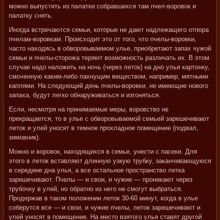
можно выпустить из палатки собравшихся там пчел-воровок и
палатку снять.
Иногда встречаются семьи, которые не дают надлежащего отпора
пчелам-воровкам. Происходит это от того, что пчелы-воровки,
часто находясь в обворовываемом улье, приобретают запах чужой
семьи и пчелы-сторожа теряют возможность различать их. В этом
случае надо наложить на ночь (через леток) на дно улья картонку,
смоченную каким-либо пахнущим веществом, например, мятными
каплями. На следующий день пчелы-воровки, не имеющие нового
запаха, будут легко обнаруживаться и изгоняться.
Если, несмотря на принимаемые меры, воровство не
прекращается, то в улье с обворовываемой семьей зарешечивают
леток и улей уносят в темное прохладное помещение (подвал,
зимовник).
Можно и воровок, находящихся в семье, унести с пасеки. Для
этого в леток вставляют длинную узкую трубку, заканчивающуюся
в середине дна улья, а все остальное пространство летка
зарешечивают. Пчелы — и свои, и чужие — проникают через
трубочку в улей, но обратно из него не смогут выбраться.
Продержав в таком положении леток 30-60 минут, когда в улье
соберутся все — и свои, и чужие пчелы, леток зарешечивают и
улей уносят в помещение. На место взятого улья ставят другой