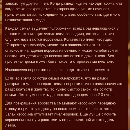
запахи, гул других пчел. Когда разведчицы не находят корма или
когда резко прекращается нектаровыделение, их начинает
привлекать запах, исходящий из ульев, особенно там, где много
незапечатанного меда.
Каждая семья выделяет °Сторожей», всегда размещающихся у
летков и отгоняющих чужих пчел-разведчиц, которые в таких
случаях называются воровками. Количество пчел, несущих
°Сторожевую службу», меняется в зависимости от степени
опасности нападения воровок на семью, и может колебаться от
нескольких десятков до нескольких сотен и даже тысяч. Вся
прилетная доска может быть покрыта сторожевыми пчелами.
Начавшееся воровство на пасеке надо тотчас же пресекать.
Если во время осмотра семьи обнаружится, что на рамки
раскрытого улья нападают пчелы-воровки (отчего пчелы начинают
раздражаться и жалить), то нужно быстро закончить осмотр
семьи. Леток уменьшить до прохода одновременно 2-3 пчел.
Для прекращения воровства смазывают керосином переднюю
стенку и прилетную доску на некотором расстоянии от летка.
Запах керосина отпугивает пчел-воровок. Еще лучше смочить
керосином тряпку и расстелить ее на прилетной доске вдоль
летка.