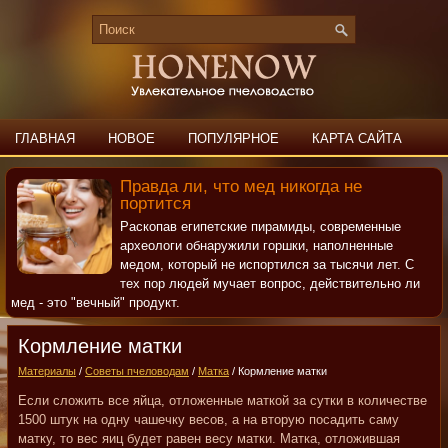
ГЛАВНАЯ
НОВОЕ
ПОПУЛЯРНОЕ
КАРТА САЙТА
ПОИСК
КОНТАКТЫ
Правда ли, что мед никогда не
портится
Раскопав египетские пирамиды, современные
археологи обнаружили горшки, наполненные
медом, который не испортился за тысячи лет. С
тех пор людей мучает вопрос, действительно ли
мед - это "вечный" продукт.
Кормление матки
Материалы
/
Советы пчеловодам
/
Матка
/ Кормление матки
Если сложить все яйца, отложенные маткой за сутки в количестве
1500 штук на одну чашечку весов, а на вторую посадить саму
матку, то вес яиц будет равен весу матки. Матка, отложившая