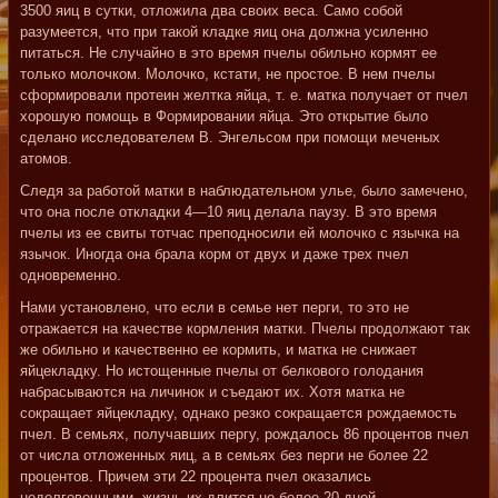
3500 яиц в сутки, отложила два своих веса. Само собой
разумеется, что при такой кладке яиц она должна усиленно
питаться. Не случайно в это время пчелы обильно кормят ее
только молочком. Молочко, кстати, не простое. В нем пчелы
сформировали протеин желтка яйца, т. е. матка получает от пчел
хорошую помощь в Формировании яйца. Это открытие было
сделано исследователем В. Энгельсом при помощи меченых
атомов.
Следя за работой матки в наблюдательном улье, было замечено,
что она после откладки 4—10 яиц делала паузу. В это время
пчелы из ее свиты тотчас преподносили ей молочко с язычка на
язычок. Иногда она брала корм от двух и даже трех пчел
одновременно.
Нами установлено, что если в семье нет перги, то это не
отражается на качестве кормления матки. Пчелы продолжают так
же обильно и качественно ее кормить, и матка не снижает
яйцекладку. Но истощенные пчелы от белкового голодания
набрасываются на личинок и съедают их. Хотя матка не
сокращает яйцекладку, однако резко сокращается рождаемость
пчел. В семьях, получавших пергу, рождалось 86 процентов пчел
от числа отложенных яиц, а в семьях без перги не более 22
процентов. Причем эти 22 процента пчел оказались
недолговечными, жизнь их длится не более 20 дней.