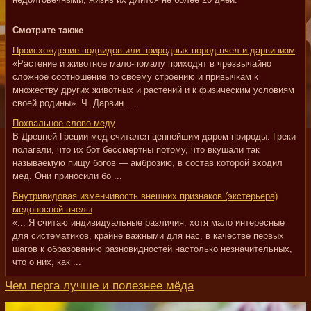
Смотрите также
Происхождение подвидов или природных пород пчел и дарвинизм
«Растение и животное мало-помалу приходят в чрезвычайно
сложное соотношение по своему строению и привычкам к
множеству других животных и растений и к физическим условиям
своей родины». Ч. Дарвин. ...
Похвальное слово меду
В Древней Греции мед считался ценнейшим даром природы. Греки
полагали, что их бот бессмертны потому, что вкушали так
называемую пищу богов — амброзию, в состав которой входил
мед. Они приносили бо ...
Внутривидовая изменчивость внешних признаков (экстерьера)
медоносной пчелы
«... Я считаю индивидуальные различия, хотя мало интересные
для систематиков, крайне важными для нас, в качестве первых
шагов к образованию разновидностей настолько незначительных,
что о них, как ...
Чем перга лучше и полезнее мёда