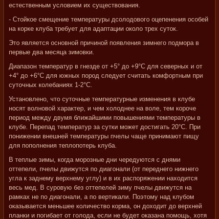
естественным условием их существования.
- Стойкое смещение температуры дсолодового оцепенения особей
на корке клуба требует для адаптации около трех суток.
Это является основной причиной появления зимнего подмора в
первые два месяца зимовки.
Диапазон температур в гнезде от +5° до +9°С для северных и от
+4° до +6°С для южных пород следует считать комфортным при
суточных колебаниях 1-2°С.
Установлено, что суточные температурные изменения в клубе
носят волновой характер, и чем холоднее на воле, тем короче
период между двумя ближайшими повышениями температуры в
клубе. Перепад температур за сутки может достигать 20°С. При
понижении внешней температуры пчелы чаще принимают пищу
для пополнения теплопотерь клуба.
В теплые зимы, когда морозные дни чередуются с днями
оттепели, пчелы движутся по диагонали (от переднего нижнего
угла к заднему верхнему углу) и в их распоряжении находится
весь мед. В суровую без оттепелей зиму пчелы движутся на
рамках не по диагонали, а по вертикали. Поэтому над клубом
оказывается меньшее количество корма, он доходит до верхней
планки и погибает от голода, если не будет оказана помощь, хотя