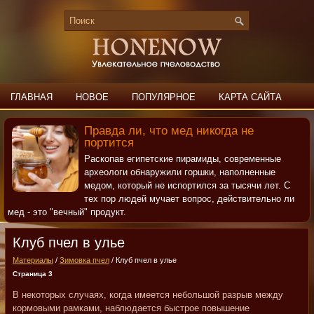
ГЛАВНАЯ
НОВОЕ
ПОПУЛЯРНОЕ
КАРТА САЙТА
ПОИСК
КОНТАКТЫ
Правда ли, что мед никогда не
портится
Раскопав египетские пирамиды, современные
археологи обнаружили горшки, наполненные
медом, который не испортился за тысячи лет. С
тех пор людей мучает вопрос, действительно ли
мед - это "вечный" продукт.
Клуб пчел в улье
Материалы
/
Зимовка пчел
/ Клуб пчел в улье
Страница 3
В некоторых случаях, когда имеется небольшой разрыв между
кормовыми рамками, наблюдается быстрое повышение