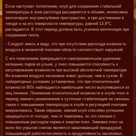
Если наступает потепление, клуб для сохранения стабильной
температуры в зоне расплода расширяется в объеме, интенсивно
вентилирует внутриклубовое пространство, а при достижении в
гнезде и на его поверхности температуры, равной 13,9°С,
распадается. В этот период должна быть усилена вентиляция при
сохранении тепла.
- Следует иметь в виду, что при отсутствии расплода влажность
воздуха в незанятой пчелами области соответствует наружной.
С его появлением прекращается самопроизвольное удаление
излишних паров из ульев, у пчел повышается способность к
регулированию влажности при высокой абсолютной температуре.
Во влажном воздухе насекомое живет дольше, чем в сухом. В
лабораторных условиях установлено, что при относительной
влажности 95% наблюдается наибольшее число вылупившихся из
яиц личинок. Понижение относительной влажности в клубе пчел в
период зимнего размножения и суточная стабилизация ее связаны
также с повышением температуры в клубе и регуляцией пчелами
микроклимата. Таким образом, зимний клуб способен успешнее
защищаться от холода, чем от перегрева, но это связано с
повышенным расходом корма и энергии пчел. Зимовка пчел на
воле без укрытия снегом является закаливающей процедурой,
повышающей работоспособность и продуктивность насекомых,