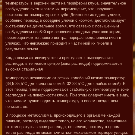
температуры в верхней части на периферии клуба, значительное
возбуждение пчел и затем их перемещение, что нарушает
постоянство температуры в клубе. Движение их вдоль улочек,
особенно переход в соседние улочки с кормом, дестабилизирует
обстановку на длительное время, что связано с повышенным
возбуждением особей при освоении холодных участков корма,
перемещением теплового центра, перераспределением пчел в
улочках, что неизбежно приводит к частичной их гибели в
результате осыпи.
Когда семья активизируется и приступает к выращиванию
расплода, в тепловом центре (зона расплода) поддерживается
высокая стабильная
температура независимо от резких колебаний низких температур
(34,5-35,5°С для сильных семей, 32-33,5°С для слабых семей). В
этот период пчелы поддерживают стабильную температуру в зоне
расплода и на поверхности клуба. При этом следует иметь в виду,
что пчелам лучше поднять температуру в своем гнезде, чем
понизить ее.
В процессе метаболизма, происходящего в организме каждой
личинки, расплод выделяет тепло, но его количество, зависящее
от температуры в зоне расплода, не велико, поэтому в целом
тепло расплода не может считаться механизмом терморегуляции.