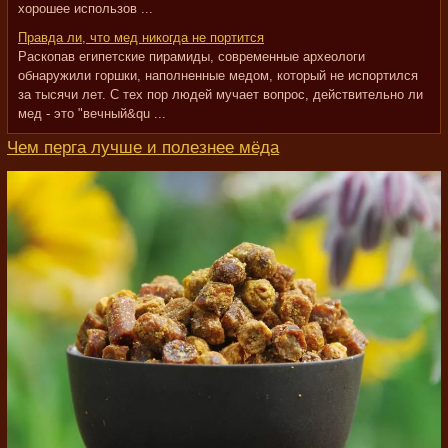
хорошее использов ...
Правда ли, что мед никогда не портится
Раскопав египетские пирамиды, современные археологи
обнаружили горшки, наполненные медом, который не испортился
за тысячи лет. С тех пор людей мучает вопрос, действительно ли
мед - это "вечный&qu ...
Чем перга лучше и полезнее мёда