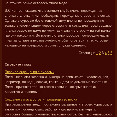
на этой же рамке осталось много меда.
В.С.Коптев показал, что в зимнем клубе пчелы переходят из
улочки в улочку и им необходимы переходные отверстия в сотах.
Однако в суровую без оттепелей зиму пчелы не переходят не
только в улочки рядом через отверстия в сотах или через верхние
планки рамок, но даже не могут двигаться в сторону на той рамке,
где они находятся. Во время сильных морозов поочередно часть
пчел заползает в пустые ячейки, чтобы погреться, а те, которые
находятся на поверхности сотов, служат одеялом.
Страницы:
1
2
3
4
5
6
Смотрите также
Правила обращения с пчелами
Пчелы не знают хозяина и никогда не привыкают к человеку, как,
например, лошадь, собака, кошка и другие домашние животные.
Пчелы признают только такого хозяина, который знает их
биологию и правиль ...
Создание запаса сотов и производство воска
При расширении гнезд, постановке магазинов и вторых корпусов, а
также при последующих работах надо принимать меры к
отстройке большого количества новых сотов, без чего невозможно