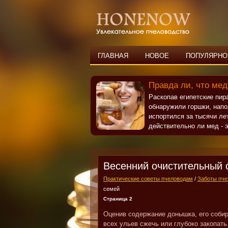
ГЛАВНАЯ
НОВОЕ
ПОПУЛЯРНО
Правда ли, что мед
Раскопав египетские пи
обнаружили горшки, нап
испортился за тысячи ле
действительно ли мед - э
Весенний очистительный 
Практические советы пчеловодам
/
Заботы пче
семей
Страница 2
Оценив содержание донышка, его собир
всех ульев сжечь или глубоко закопат