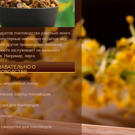
одуктов пчеловодства довольно много,
опулярным неизменно остается мед.
ем другие производные пчелиной
ности заслуживают не меньшего
я. Например, перга.
НАВАТЕЛЬНО О
ЛОВОДСТВЕ
ы медоносной пчелы
ические советы пчеловодам
дари для пчеловодов
 пчелах
 самоделки для пчеловодов