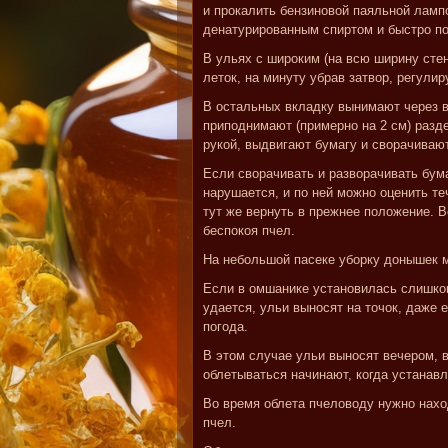
и прокалить бензиновой паяльной ламп
денатурированным спиртом и быстро п
В ульях с широким (на всю ширину сте
леток, на минуту убрав затвор, регули
В остальных вкладку вынимают через в
приподнимают (примерно на 2 см) раз
рукой, выдвигают бумагу и сворачивают
Если сворачивать и разворачивать бум
нарушается, и по ней можно оценить те
тут же вернуть в прежнее положение. В
беспокоя пчел.
На небольшой пасеке уборку донышек м
Если в омшанике установилась слишком
удается, ульи выносят на точок, даже 
погода.
В этом случае ульи выносят вечером, в
облетываться начинают, когда устанав
Во время облета пчеловоду нужно нахо
пчел.