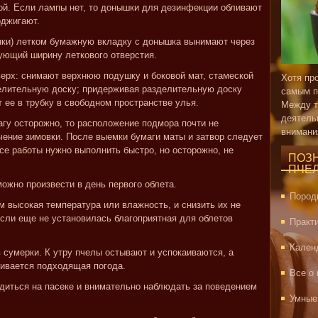
ой. Если лампы нет, то донышки для дезинфекции обливают
оджигают.
нки) летком бумажную вкладку с донышка вынимают через
рующий ширину леткового отверстия.
ерх: снимают верхнюю подушку и боковой мат, стамеской
Хотя пр
делительную доску; придерживая разделительную доску
самым п
 ее в трубку в свободном пространстве улья.
Между т
деятель
агу осторожно, то расположение подмора почти не
внимани
чение зимовки. После выемки бумаги маты и затвор следует
се работы нужно выполнить быстро, но осторожно, не
ПОЗ
ПЧЕ
ожно произвести в день первого облета.
Пород
 высокая температура или влажность, и снизить их не
если еще не установилась благоприятная для облетов
Практ
Кален
 сумерки. К утру пчелы остывают и успокаиваются, а
ливается подходящая погода.
Все о
диться на пасеке и внимательно наблюдать за поведением
Умные