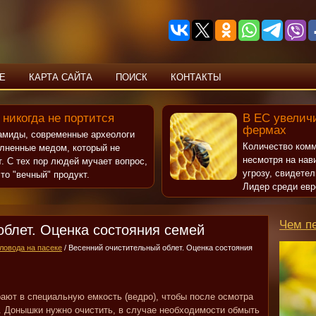
Е
КАРТА САЙТА
ПОИСК
КОНТАКТЫ
 никогда не портится
В ЕС увеличи
фермах
рамиды, современные археологи
Количество комм
олненные медом, который не
несмотря на нав
т. С тех пор людей мучает вопрос,
угрозу, свидете
то "вечный" продукт.
Лидер среди евр
Чем п
облет. Оценка состояния семей
ловода на пасеке
/ Весенний очистительный облет. Оценка состояния
ают в специальную емкость (ведро), чтобы после осмотра
ь. Донышки нужно очистить, в случае необходимости обмыть