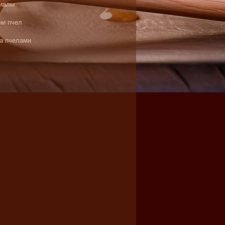
иалы
ни пчел
за пчелами