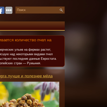
вается количество пчел на
ерческих ульев на фермах растет,
исшую над некоторыми видами пчел
льствуют последние данные Евростата.
опейских стран — Румыния.
ерга лучше и полезнее мёда