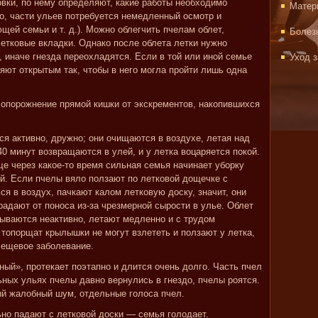
овки, по нему определяют, какие работы необходимо
Матер
о, части ульев потребуется немедленный осмотр и
ей семьи и т. д.). Можно облегчить пчелам облет,
Болез
етковые вкладки. Однако после облета летки нужно
 иначе гнезда переохладятся. Если в той или иной семье
Уход 
яют открытым так, чтобы в него могла пройти лишь одна
опорожнение прямой кишки от экскрементов, накопившихся
 активно, дружно; они очищаются в воздухе, летая над
0 минут возвращаются в улей, и у летка воцаряется покой.
е через какое-то время сильная семья начинает уборку
й. Если пчелы вяло ползают по летковой дощечке с
я в воздух, пачкают калом летковую доску, значит, они
адают от поноса из-за чрезмерной сырости в улье. Облет
тываются неактивно, летают медленно и с трудом
топорщат крылышки не могут взлететь и ползают у летка,
лещевое заболевание.
ый», протекает поэтапно и длится очень долго. Часть пчел
льных ульях пчелы давно вернулись в гнездо, пчелы роятся.
ый жалобный шум, отдельные голоса пчел.
но падают с летковой доски — семья голодает.