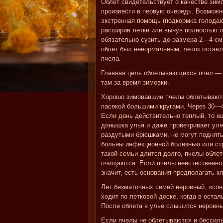
Облет свидетельствует о качестве зим
произвести в первую очередь. Возможн
экстренная помощь (подкормка голодающ
расширив летки или вынув полностью л
обязательно сузить до размера 2—4 см,
облет был ненормальным, леток оставл
пчела.
Главная цель облетывающихся пчел — 
там за время зимовки.
Хорошо зимовавшие пчелы облетываются
пасекой большими кругами. Через 30—4
Если день действительно теплый, то ещ
донышка улья и даже проветривает уле
раздутыми брюшками, не могут поднятьс
больны инфекционной болезнью или стр
такой семьи длится долго, пчелы обле
очищаются. Если пчелы неестественно 
значит, есть основания предполагать к
Лет безматочных семей неровный, «сонн
ходит по летковой доске, когда в оста
После облета в улье слышится неровн
Если пчелы не облетываются и бессиль