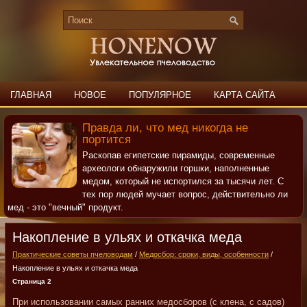
ГЛАВНАЯ
НОВОЕ
ПОПУЛЯРНОЕ
КАРТА САЙТА
ПОИСК
КОНТАКТЫ
Правда ли, что мед никогда не
портится
Раскопав египетские пирамиды, современные
археологи обнаружили горшки, наполненные
медом, который не испортился за тысячи лет. С
тех пор людей мучает вопрос, действительно ли
мед - это "вечный" продукт.
Накопление в ульях и откачка меда
Практические советы пчеловодам
/
Медосбор: сроки, виды, особенности
/
Накопление в ульях и откачка меда
Страница 2
При использовании самых ранних медосборов (с клена, с садов)