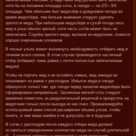
хотя бы на половине площади соты, в гнезде — на 2/3—3/4
площади. Чем обильнее был медосбор и дождливее погода во
время медосбора, тем больше внимания следует уделить
зрелости меда. При небольшом медосборе и сухой погоде весь
мед в улье обычно зрелый, хотя часть сотов может быть не
запечатана. Струйка зрелого меда, вытекая из медогонки, ложится
хорошо очерченным холмиком.
В тесных ульях может возникнуть необходимость отбирать мед в
течение всего сезона. В этом случае производится частичный
отбор (отбирают лишь рамки с почти полностью запечатанным
медом).
Чтобы не портить мед и не ослабить семью, мед никогда не
откачивают из рамок с расплодом. Избыток меда в гнезде
образуется только там, где гнездо перед началом медосбора было
сформировано неправильно. Засеянные маткой соты следует
временно поместить за разделительной решеткой и прокрутить на
медогонке только после выхода из них пчел. Проанализируйте
используемый вами способ расширения объема ульев, чтобы
понять, в чем ваша ошибка и не допускать ее в будущем.
В сотах с расплодом после каждого отбора меда должно
оставаться определенное количество меда на случай длительной
(1—2 недели) непогоды и связанного с этим голодания.