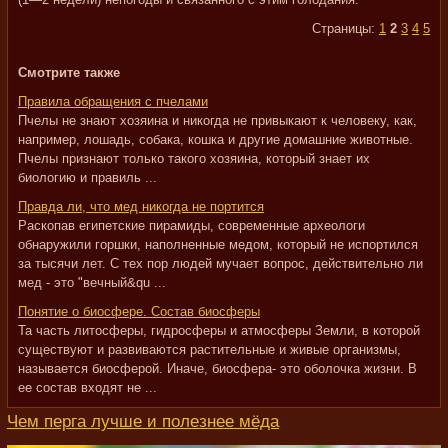
Страницы:
1
2
3
4
5
Смотрите также
Правила обращения с пчелами
Пчелы не знают хозяина и никогда не привыкают к человеку, как,
например, лошадь, собака, кошка и другие домашние животные.
Пчелы признают только такого хозяина, который знает их
биологию и правиль ...
Правда ли, что мед никогда не портится
Раскопав египетские пирамиды, современные археологи
обнаружили горшки, наполненные медом, который не испортился
за тысячи лет. С тех пор людей мучает вопрос, действительно ли
мед - это "вечный&qu ...
Понятие о биосфере. Состав биосферы
Та часть литосферы, гидросферы и атмосферы Земли, в которой
существуют и развиваются растительные и живые организмы,
называется биосферой. Иначе, биосфера- это оболочка жизни. В
ее состав входят не ...
Чем перга лучше и полезнее мёда