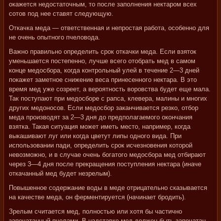
окажется недостаточным, то после заполнения нектаром всех
сотов под нее ставят следующую.
Откачка меда — ответственная и непростая работа, особенно для
не очень опытного пчеловода.
Важно правильно определить срок откачки меда. Если взяток
уменьшается постепенно, лучше всего отобрать мед в самом
конце медосбора, когда контрольный улей в течение 2—3 дней
покажет заметное снижение веса принесенного нектара. В это
время мед уже созреет, а вероятность воровства будет еще мала.
Так поступают при медосборе с рапса, клевера, малины и многих
других медоносов. Если медосбор заканчивается резко, отбор
меда производят за 2—3 дня до предполагаемого окончания
взятка. Такая ситуация может иметь место, например, когда
выкашивают луг или когда цветут липы одного вида. При
использовании пади, определить срок исчезновения которой
невозможно, и в случае очень богатого медосбоpa мед отбирают
через 3—4 дня после прекращения поступления нектара (иначе
откачанный мед будет незрелым).
Повышенное содержание воды в меде отрицательно сказывается
на качестве меда, он ферментируется (начинает бродить).
Зрелым считается мед, полностью или хотя бы частично
запечатанный пчелами. В надставке мед должен быть запечатан