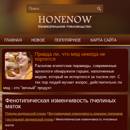
ГЛАВНАЯ
НОВОЕ
ПОПУЛЯРНОЕ
КАРТА САЙТА
ПОИСК
КОНТАКТЫ
Правда ли, что мед никогда не
портится
Раскопав египетские пирамиды, современные
археологи обнаружили горшки, наполненные
медом, который не испортился за тысячи лет. С
тех пор людей мучает вопрос, действительно ли
мед - это "вечный" продукт.
Фенотипическая изменчивость пчелиных
маток
Породы медоносной пчелы
/
Внутривидовая изменчивость внешних признаков
(экстерьера) медоносной пчелы
/ Фенотипическая изменчивость пчелиных
маток