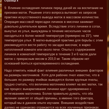
Страница 4
9. Влияние охлаждения личинок перед дачей их на воспитание на
признаки маток. Решение этого вопроса вытекает из запросов
практики искусственного вывода маток в массовом количестве.
Операция массовой пересадки личинок в мисочки занимает
довольно длительное время. Вследствие этого личинки в сотах,
вынутых из улья, вынуждены в течение нескольких часов
находиться в более низкой температуре (примерно на 15°), чем
температура улья. В матко-выводной практике для борьбы с этим
рекомендуется вести работу по засадке мисочек; в жарко
натопленной комнате или около печи. Опыты c содержанием
личинок в комнатной температуре в течение 3 и 6 часов дали
маток с прекрасным весом в 203,0 мг. Таким образом нет
оснований бояться кратковременного охлаждения.
Надо отметить новый факт влияния различных внешних факторов
на размеры маточников. Хотя для рабочих пчел известно, что в
больших по размеру ячейках выводятся более крупные пчелы,
трудно считать, что величина маточника влияет на вес матки, так
как процесс выкармливания личинки идет одновременно с
оттягиванием маточника. Более правильно думать, что оба
явления зависят от общей причины, а именно того фактора,
который мы в данном опыте изучаем. Внешние воздействия
далеко не одинаково отражаются на всех изученных признаках.