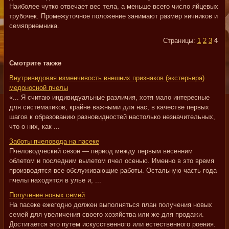
Наиболее чутко отвечает вес тела, а меньше всего число яйцевых
трубочек. Промежуточное положение занимают размер яичников и
семяприемника.
Страницы:
1
2
3
4
Смотрите также
Внутривидовая изменчивость внешних признаков (экстерьера)
медоносной пчелы
«... Я считаю индивидуальные различия, хотя мало интересные
для систематиков, крайне важными для нас, в качестве первых
шагов к образованию разновидностей настолько незначительных,
что о них, как ...
Заботы пчеловода на пасеке
Пчеловодческий сезон — период между первым весенним
облетом и последним вылетом пчел осенью. Именно в это время
производятся все обслуживающие работы. Остальную часть года
пчелы находятся в улье и, ...
Получение новых семей
На пасеке ежегодно должен выполняться план получения новых
семей для увеличения своего хозяйства или же для продажи.
Достигается это путем искусственного или естественного роения.