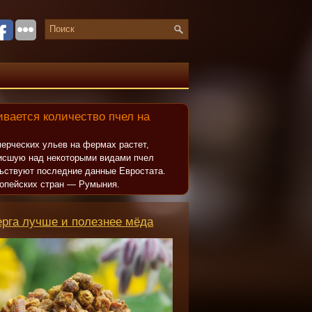
вается количество пчел на
ерческих ульев на фермах растет,
исшую над некоторыми видами пчел
льствуют последние данные Евростата.
опейских стран — Румыния.
ерга лучше и полезнее мёда