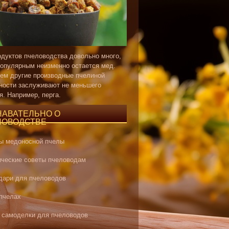
одуктов пчеловодства довольно много,
опулярным неизменно остается мед.
ем другие производные пчелиной
ности заслуживают не меньшего
я. Например, перга.
НАВАТЕЛЬНО О
ЛОВОДСТВЕ
ы медоносной пчелы
ические советы пчеловодам
дари для пчеловодов
 пчелах
 самоделки для пчеловодов