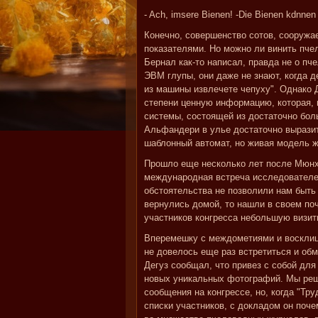
- Ach, imsere Bienen! -Die Bienen kdnnen
Конечно, совершенство сотов, сооружа
показателями. Но можно ли винить пче
Бернал как-то написал, правда не о п
ЭВМ глупы, они даже не знают, когда д
из машины извлечете чепуху". Однако Д
степени ценную информацию, которая,
системы, состоящей из достаточно бо
Альфандери в улье достаточно выразит
шаблонный автомат, но живая модель ж
Прошло еще несколько лет после Мюнх
международная встреча исследователей
обстоятельства не позволили нам быть 
вернулись домой, то нашли в своем по
участников конгресса небольшую визит
Вперемешку с междометиями и восклиц
не довелось еще раз встретиться и об
Дегуз сообщал, что привез с собой для
новых уникальных фотографий. Мы реши
сообщения на конгрессе, но, когда "Тру
списки участников, с докладом он поче