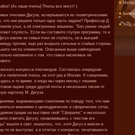
Матер
 alles! (Ax наши пчелы] Пчелы все могут! )
Болез
емых пчелами Дегуза, исчерпывается их геометрическими
л, что они решили только одну часть задачи? Профессор Д.
Уход 
челином улье, а об электронных машинах: "Без умных людей
елают глупость. Если вы составите глупую программу, то и
егуз извлек из семьи пчел не глупость, но в высшей
 между прочим, еще раз вскрыла сильные и слабые стороны
льшого числа элементов. Описанные выше наблюдения
ельно напомнили о том, что семья насекомых не
ивого.
енского конгресса пчеловодов. Состоялась очередная
 и любителей пчелы, на этот раз в Москве. К сожалению,
здесь в то время, а когда мы через месяц с лишним
чтовом ящике среди другой почты и нескольких писем от
ную карточку М. Дегуза.
аниями, выражающими сожаление по поводу того, что нам
меняться мнениями о цилиндрических и сферических сотах,
 демонстрации на выставке свой "Сферапис" и несколько
ли ответить Дегузу, ознакомившись с текстом его
ды" вышли в свет, оказалось, что, хотя Дегуз и внесен в
му-то не выступал, а в отчетах о конгрессе, печатавшихся