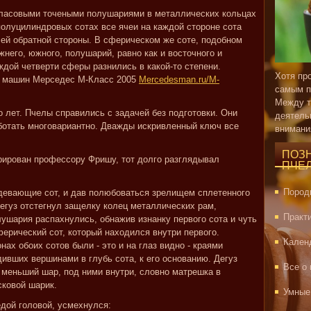
ласовыми точеными полушариями в металлических кольцах
олуцилиндровых сотах все ячеи на каждой стороне сота
чей обратной стороны. В сферическом же соте, подобном
ижнего, южного, полушарий, равно как и восточного и
ждой четверти сферы разнились в какой-то степени.
Хотя пр
х машин Мерседес М-Класс 2005
Mercedesman.ru/M-
самым п
Между т
о лет. Пчелы справились с задачей без подготовки. Они
деятель
ботать многовариантно. Дважды искривленный ключ все
внимани
ПОЗ
рирован профессору Фришу, тот долго разглядывал
ПЧЕ
Пород
девающие сот, и дав полюбоваться зрелищем сплетенного
Дегуз отстегнул защелку колец металлических рам,
Практ
шария распахнулись, обнажив изнанку первого сота и чуть
ерический сот, который находился внутри первого.
Кален
ах обоих сотов были - это и на глаз видно - краями
ивших вершинами в глубь сота, к его основанию. Дегуз
Все о
меньший шар, под ними внутри, словно матрешка в
сковой шарик.
Умные
дой головой, усмехнулся: