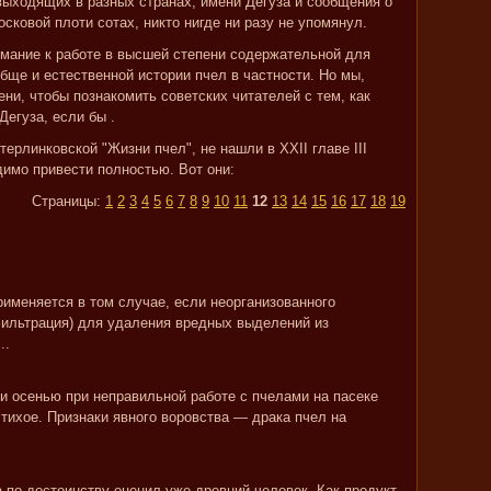
ыходящих в разных странах, имени Дегуза и сообщения о
сковой плоти сотах, никто нигде ни разу не упомянул.
мание к работе в высшей степени содержательной для
бще и естественной истории пчел в частности. Но мы,
ени, чтобы познакомить советских читателей с тем, как
егуза, если бы .
терлинковской "Жизни пчел", не нашли в XXII главе III
димо привести полностью. Вот они:
Страницы:
1
2
3
4
5
6
7
8
9
10
11
12
13
14
15
16
17
18
19
меняется в том случае, если неорганизованного
фильтрация) для удаления вредных выделений из
..
ли осенью при неправильной работе с пчелами на пасеке
тихое. Признаки явного воровства — драка пчел на
 по достоинству оценил уже древний человек. Как продукт