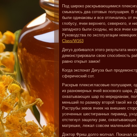
Под широко раскрывающимися плексиг
смыкались два сотовых полушария. В п
были одинаковы и все отличались от я
глобусу, ячеи верхнего, северного, и н
западного были сходны, но все ячеи ка
Руководства по эксплуатации немецки
Class/W163
Дегуз добивался этого результата мног
демонстрировали свою способность ра
равно открыл замок!
Когда экспонат Дегуза был продемонст
сферический сот.
Раскрыв плексигласовые полушария, о
из разномерных ячей воскового шара, 
охватывающих шар по меридианам, полу
меньший по размеру второй такой же сф
Раструбы зевов ячеек на внешних сторон
усеченных шестигранных пирамид, уход
отстегнул защелку рам, охватывающих 
матрешке, лежал совсем маленький во
Доктор Фриш долго молчал. Покачал се