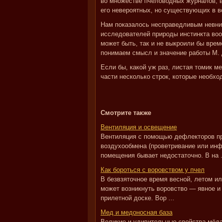
во множестве пчеловодных журналов, в
его невероятных, но существующих в во
Нам показалось несправедливым невни
исследователей природы инстинкта воо
может быть, так и не выкроили бы врем
понимаем смысл и значение работы М. Д
Если бы, какой уж раз, листая томик ме
части несколько строк, которые необхо
Смотрите также
Вентиляция и освещение
Вентиляция с помощью дефлекторов при
воздухообмена (проветривание или ин
помещения бывает недостаточно. В на .
Как бороться с воровством у пчел
В безвзяточное время весной, летом и
может возникнуть воровство — явное и 
прилетной доске. Вор ...
Мед и медоносная база
Великие и удивительные свойства мёда