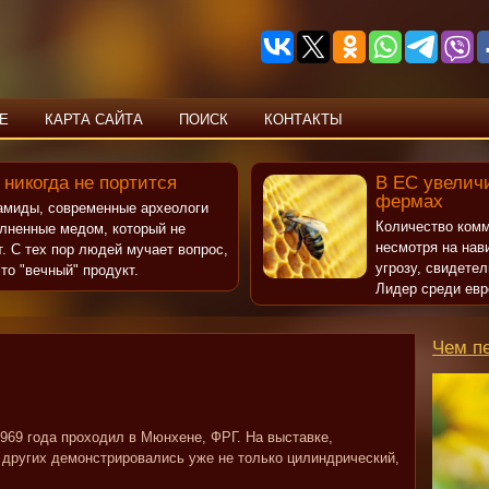
Е
КАРТА САЙТА
ПОИСК
КОНТАКТЫ
 никогда не портится
В ЕС увеличи
фермах
рамиды, современные археологи
Количество комм
олненные медом, который не
несмотря на нав
т. С тех пор людей мучает вопрос,
угрозу, свидете
то "вечный" продукт.
Лидер среди евр
Чем п
69 года проходил в Мюнхене, ФРГ. На выставке,
е других демонстрировались уже не только цилиндрический,