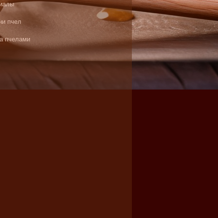
иалы
ни пчел
за пчелами