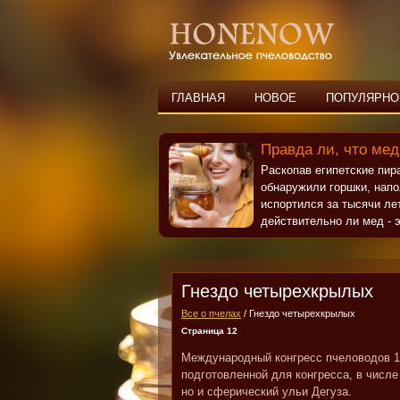
ГЛАВНАЯ
НОВОЕ
ПОПУЛЯРНО
Правда ли, что мед
Раскопав египетские пи
обнаружили горшки, нап
испортился за тысячи ле
действительно ли мед - э
Гнездо четырехкрылых
Все о пчелах
/ Гнездо четырехкрылых
Страница 12
Международный конгресс пчеловодов 19
подготовленной для конгресса, в числ
но и сферический ульи Дегуза.