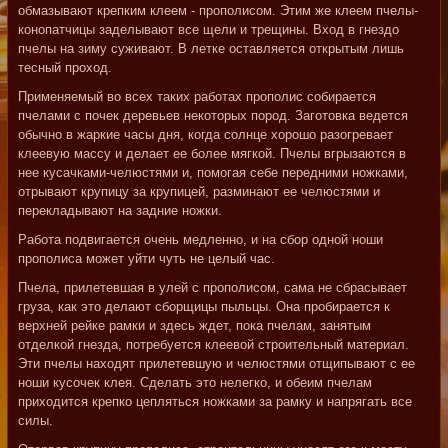
обмазывают крепким клеем - прополисом. Этим же клеем пчелы-
конопатчицы заделывают все щели и трещины. Вход в гнездо
пчелы на зиму суживают. В летке оставляется открытым лишь
тесный проход.
Применяемый во всех таких работах прополис собирается
пчелами с почек деревьев некоторых пород. Заготовка ведется
обычно в жаркие часы дня, когда солнце хорошо разогревает
клеевую массу и делает ее более мягкой. Пчелы вгрызаются в
нее кусачками-челюстями и, помогая себе передними ножками,
отрывают крупицу за крупицей, разминают ее челюстями и
перекладывают на задние ножки.
Работа подвигается очень медленно, и на сбор одной ноши
прополиса может уйти чуть не целый час.
Пчела, прилетевшая в улей с прополисом, сама не сбрасывает
груза, как это делают сборщицы пыльцы. Она пробирается к
верхней рейке рамки и здесь ждет, пока пчелам, занятым
отделкой гнезда, потребуется клеевой строительный материал.
Эти пчелы находят прилетевшую и челюстями отщипывают с ее
ноши кусочек клея. Сделать это нелегко, и обеим пчелам
приходится крепко цепляться ножками за рамку и напрягать все
силы.