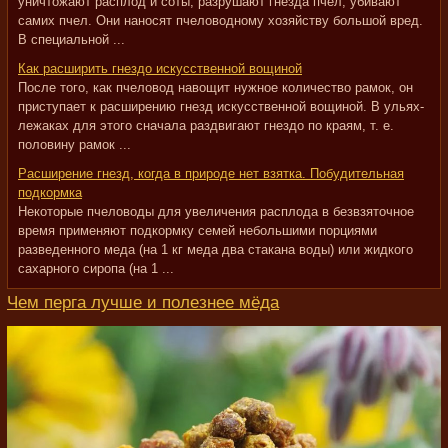
уничтожают расплод и соты, разрушают гнезда пчел, убивают
самих пчел. Они наносят пчеловодному хозяйству большой вред.
В специальной ...
Как расширить гнездо искусственной вощиной
После того, как пчеловод навощит нужное количество рамок, он
приступает к расширению гнезд искусственной вощиной. В ульях-
лежаках для этого сначала раздвигают гнездо по краям, т. е.
половину рамок ...
Расширение гнезд, когда в природе нет взятка. Побудительная
подкормка
Некоторые пчеловоды для увеличения расплода в безвзяточное
время применяют подкормку семей небольшими порциями
разведенного меда (на 1 кг меда два стакана воды) или жидкого
сахарного сиропа (на 1 ...
Чем перга лучше и полезнее мёда