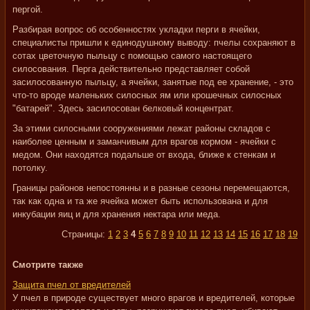
пергой.
Разбирая вопрос об особенностях укладки перги в ячейки,
специалисты пришли к единодушному выводу: пчелы сохраняют в
сотах цветочную пыльцу с помощью самого настоящего
силосования. Перга действительно представляет собой
засилосованную пыльцу, а ячейки, занятые под ее хранение, - это
что-то вроде маленьких силосных ям или крошечных силосных
"батарей". Здесь засилосован белковый концентрат.
За этими силосными сооружениями лежат районы складов с
наиболее ценным и заманчивым для врагов кормом - ячейки с
медом. Они находятся подальше от входа, ближе к стенкам и
потолку.
Границы районов непостоянны и в разные сезоны перемещаются,
так как одна и та же ячейка может быть использована и для
инкубации яиц и для хранения нектара или меда.
Страницы:
1
2
3
4
5
6
7
8
9
10
11
12
13
14
15
16
17
18
19
Смотрите также
Защита пчел от вредителей
У пчел в природе существует много врагов и вредителей, которые