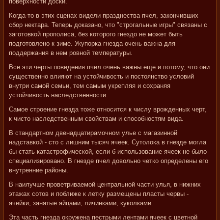
поверхности доски.
Когда-то в этих сценах видели празднества пчел, закончивших
сбор нектара. Теперь доказано, что "строгальные игры" связаны с
заготовкой прополиса, без которого гнездо не может быть
подготовлено к зиме. Укупорка гнезда очень важна для
поддержания в нем ровной температуры.
Все эти черты поведения пчел очень важны еще и потому, что они
существенно влияют на устойчивость и постоянство условий
внутри самой семьи, тем самым укрепляя и сохраняя
устойчивость наследственности.
Самое строение гнезда тоже относится к числу врожденных черт,
к чисто наследственным свойствам и способностям вида.
В стандартном двенадцатирамочном улье с магазинной
надставкой - сто с лишним тысяч ячеек. Сутолока в гнезде могла
бы стать катастрофической, если б использование ячеек не было
специализировано. В гнезде пчел довольно четко определены его
внутренние районы.
В наилучше проветриваемой центральной части улья, в нижних
этажах сотов и поближе к летку размещены пласты червы -
ячейки, занятые яйцами, личинками, куколками.
Эта часть гнезда окружена пестрыми лентами ячеек с цветной