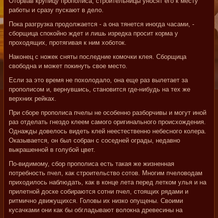
Оторвав крупицу прополиса, строительницы уносят его к месту
работы и сразу пускают в дело.
Пока разгрузка продолжается - а она тянется иногда часами, -
сборщица спокойно ждет и лишь изредка просит корма у
проходящих, протягивая к ним хоботок.
Наконец с ножек сняты последние комочки клея. Сборщица
свободна и может покинуть свое место.
Если за это время не похолодало, она еще раз вылетает за
прополисом и, вернувшись, становится где-нибудь на тех же
верхних рейках.
При сборе прополиса пчелы не особенно разборчивы и могут иной
раз отделать гнездо клеем самого оригинального происхождения.
Однажды довелось видеть клей неестественно небесного колера.
Оказывается, он был собран с соседней ограды, недавно
выкрашенной в голубой цвет.
По-видимому, сбор прополиса есть такая же жизненная
потребность пчел, как строительство сотов. Многим пчеловодам
приходилось наблюдать, как в конце лета перед летком улья и на
прилетной доске собираются сотни пчел, стоящих рядами и
ритмично движущихся. Головы их низко опущены. Своими
кусачками они как бы обгладывают волокна древесины на