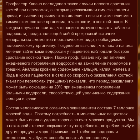
Профессор Кавано исследовал также случаи плохого срастания
костей при переломах, о которых рассказывали ему его коллеги-
врачи, и выяснил причину этого явления в связи с изменениями в
химическом составе организма, в частности, в костной ткани. В
каждом случае он считал, что пациентам нужно давать таблетки
водоросли, представляющей собой прекрасный источник
минеральных элементов в органическом виде, необходимых
человеческому организму. Позднее он выяснил, что после начала
лечения таблетками водоросли у пациентов наблюдали быстрое
срастание костной ткани. Позже проф. Кавано изучал влияние
ежедневного потребления водоросли на заживление переломов и
трещин. Анализы крови на содержание кальция, калия, железа и
йода в крови пациентов в связи со скоростью заживления костной
ткани при переломах (трещинах) показали, что период заживления
может быть сокращен на 20% при ежедневном потреблении
больными водоросли, способствующей увеличению содержания
кальция в крови.
Состав человеческого организма эквивалентен составу 7 галлонов
морской воды. Поэтому потребность в минеральных веществах
может быть сполна удовлетворена за счет морских продуктов. Мы
в некоторой степени покрываем эту потребность, потребляя рыбу и
другие продукты моря. Принимая по 1 таблетке водоросли
ежедневно, мы будем способствовать более полному