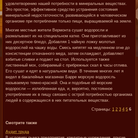
удовлетворению нашей потребности в минеральных веществах.
Это простое, эффективное средство устранения состояния
минеральной недостаточности, развивающейся в человеческом
организме при потреблении только пищи, выращиваемой на земле.
Многие местные жители Вермонта сушат водоросли и
размалывают их на специальном катке. Они приготавливают из
них десертное блюдо, Добавляя 1 чайную ложку молотых
водорослей на чашку воды. Смесь кипятят на медленном огне до
консистенции откачанного меда, затем охлаждают, добавляют
взбитые сливки и подают на стол. Используется также
лиственный мох, собираемый с прибрежных скал в часы отлива.
Его сушат и едят в натуральном виде. В течение многих лет я
видел в бакалейных магазинах Барре морскую водоросль
называемую темно-красной. Она и подобные ей морские
водоросли — излюбленная еда, и, вероятно, постоянное
употребление их в пищу связано с острой потребностью организма
людей в содержащихся в них питательных веществах.
Страницы:
1
2
3
4
5
6
Смотрите также
Аудит труда
В условиях рынка предприятия, кредитные учреждения, другие