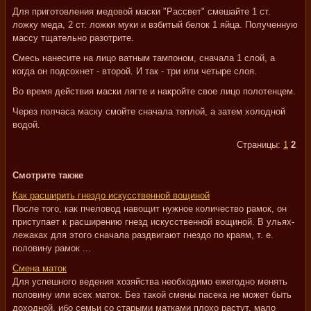
Для приготовления медовой маски "Рассвет" смешайте 1 ст.
ложку меда, 2 ст. ложки муки и взбитый белок 1 яйца. Полученную
массу тщательно разотрите.
Смесь нанесите на лицо ватным тампоном, сначала 1 слой, а
когда он подсохнет - второй. И так - три или четыре слоя.
Во время действия маски лягте и накройте свое лицо полотенцем.
Через полчаса маску смойте сначала теплой, а затем холодной
водой.
Страницы:
1
2
Смотрите также
Как расширить гнездо искусственной вощиной
После того, как пчеловод навощит нужное количество рамок, он
приступает к расширению гнезд искусственной вощиной. В ульях-
лежаках для этого сначала раздвигают гнездо по краям, т. е.
половину рамок ...
Смена маток
Для успешного ведения хозяйства необходимо ежегодно менять
половину или всех маток. Без такой смены пасека не может быть
доходной, ибо семьи со старыми матками плохо растут, мало