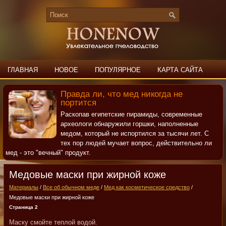
ГЛАВНАЯ
НОВОЕ
ПОПУЛЯРНОЕ
КАРТА САЙТА
ПОИСК
КОНТАКТЫ
Правда ли, что мед никогда не
портится
Раскопав египетские пирамиды, современные
археологи обнаружили горшки, наполненные
медом, который не испортился за тысячи лет. С
тех пор людей мучает вопрос, действительно ли
мед - это "вечный" продукт.
Медовые маски при жирной коже
Материалы
/
Все об обычном меде
/
Мед как косметическое средство
/
Медовые маски при жирной коже
Страница 2
Маску смойте теплой водой.