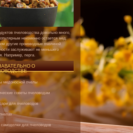
одуктов пчеловодства довольно много,
опулярным неизменно остается мед.
ем другие производные пчелиной
ности заслуживают не меньшего
я. Например, перга.
НАВАТЕЛЬНО О
ЛОВОДСТВЕ
ы медоносной пчелы
ические советы пчеловодам
дари для пчеловодов
 пчелах
 самоделки для пчеловодов