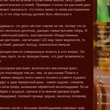
ство, или во всяком случае очень многие, могут давать
еорологических условий. Примерно столько же растений дает
может показаться, что пчелы имеют в своем распоряжении
ти, и что сбор пыльцы должен быть обильным и
аешься, что дело обстоит совсем не так, потому что из
Хотя пр
его несколько десятков, дающих самые высокие сборы. И
самым п
й небольшой работе, озаглавленной «Лекарственные
Между т
ые растения», насчитывает 121 вид таких медоносов, то
деятель
растений, дающих пыльцу, значительно меньше.
внимани
ертация внесла совершенную ясность в этот вопрос. Он
ПОЗ
емь групп, по их произрастанию, что дает возможность
ПЧЕ
е.
Пород
культурные растения, включая все масличные (рапс,
 для пчеловодов тем же, чем, по рассказам Плавта и
Практ
х можно ожидать всего самого лучшего и самого худшего:
друг в один прекрасный день - самое худшее, слишком
Кален
катастрофа, вызванная обработкой инсектицидами. Но не
йдем к кукурузе, гречихе и ко многим дикорастущим
Все о
рбицидами): полевой горчице, редьке, васильку полевому,
Умные
ственных лугов с большим преобладанием кормовых трав: