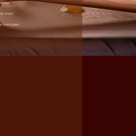
иалы
ни пчел
за пчелами