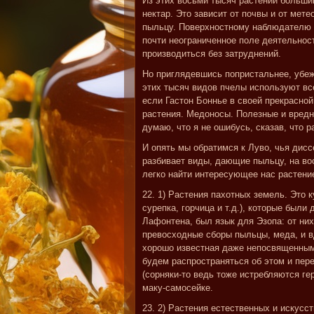
Из этих восьми тысяч растений большин
нектар. Это зависит от почвы и от мет
пыльцу. Поверхностному наблюдателю 
почти неограниченное поле деятельнос
производиться без затруднений.
Но приглядевшись попристальнее, убежд
этих тысяч видов пчелы используют вс
если Гастон Боннье в своей прекрасно
растения. Медоносы. Полезные и вредн
думаю, что я не ошибусь, сказав, что 
И опять мы обратимся к Луво, чья дисс
разбивает виды, дающие пыльцу, на вос
легко найти интересующее нас растени
22. 1) Растения пахотных земель. Это 
сурепка, горчица и т.д.), которые были
Лафонтена, был язык для Эзопа: от ни
превосходные сборы пыльцы, меда, и в
хорошо известная даже непосвященным 
будем распространяться об этом и пере
(сорняки-то ведь тоже истребляются ге
маку-самосейке.
23. 2) Растения естественных и искус