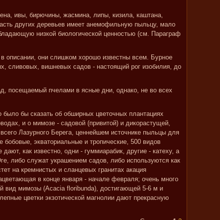
ена, ивы, бирючины, жасмина, липы, кизила, каштана,
часть других деревьев имеет анемофильную пыльцу, мало
обладающую низкой биологической ценностью (см. Параграф
 в описании, они слишком хорошо известны всем. Бурное
х, сливовых, вишневых садов - настоящий рог изобилия, до
ад, посещаемый пчелами в ясные дни, однако, не во всех
о было бы сказать об обширных цветочных плантациях
одах, и о мимозе - садовой (привитой) и дикорастущей,
ь всего Лазурного Берега, ценнейшем источнике пыльцы для
е бобовые, экваториальные и тропические, 500 видов
 дают, как известно, одни - гуммиарабик, другие - катеху, а
 Юге, либо служат украшением садов, либо используются как
стет на кремнистых и сланцевых гранитах акация
 зацветающая в конце января - начале февраля; очень много
 вид мимозы (Acacia floribunda), достигающей 5-6 м и
олепные цветки экзотической магнолии дают прекрасную