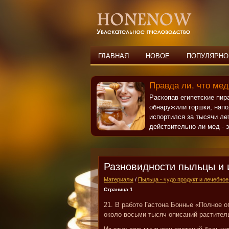
ГЛАВНАЯ
НОВОЕ
ПОПУЛЯРНО
Правда ли, что мед
Раскопав египетские пи
обнаружили горшки, нап
испортился за тысячи ле
действительно ли мед - э
Разновидности пыльцы и 
Материалы
/
Пыльца - чудо продукт и лечебное
Страница 1
21. В работе Гастона Боннье «Полное
около восьми тысяч описаний растител