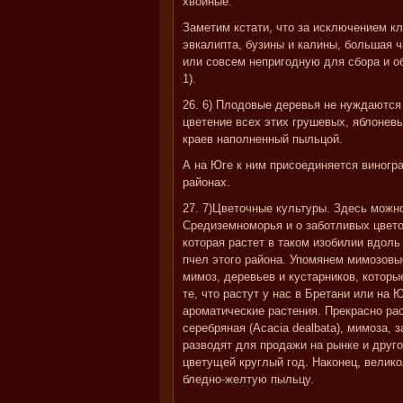
хвойные.
Заметим кстати, что за исключением кл
эвкалипта, бузины и калины, большая 
или совсем непригодную для сбора и 
1).
26. 6) Плодовые деревья не нуждаются
цветение всех этих грушевых, яблоневы
краев наполненный пыльцой.
А на Юге к ним присоединяется виногр
районах.
27. 7)Цветочные культуры. Здесь можн
Средиземноморья и о заботливых цветов
которая растет в таком изобилии вдол
пчел этого района. Упомянем мимозовы
мимоз, деревьев и кустарников, которые
те, что растут у нас в Бретани или на
ароматические растения. Прекрасно ра
серебряная (Acacia dealbata), мимоза,
разводят для продажи на рынке и другой
цветущей круглый год. Наконец, велик
бледно-желтую пыльцу.