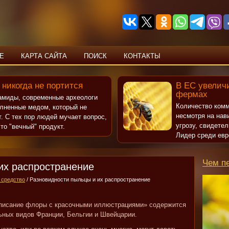
Е
КАРТА САЙТА
ПОИСК
КОНТАКТЫ
 никогда не портится
В ЕС увеличи
фермах
рамиды, современные археологи
Количество комм
олненные медом, который не
несмотря на нав
т. С тех пор людей мучает вопрос,
угрозу, свидете
то "вечный" продукт.
Лидер среди евр
Чем п
их распространение
 средство
/ Разновидности пыльцы и их распространение
 описание флоры с красочными иллюстрациями» содержится
ьных видов Франции, Бельгии и Швейцарии.