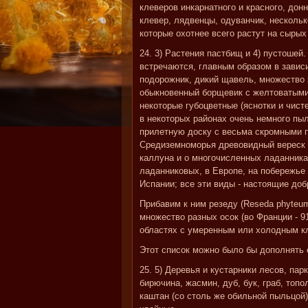
клеверов инкарнатного и красного, дон
клевер, лядвенцы, одуванчик, несколь
которые охотнее всего растут на сырых
24. 3) Растения пастбищ и 4) пустошей
встречаются, главным образом в зависи
подорожник, дикий щавель, множество 
обыкновенный борщевик с желтоватыми 
некоторые губоцветные (яснотки и чисте
в некоторых районах очень немного пы
прилетную доску с весьма скромными п
Средиземноморья древовидный вереск 
каллуна и о многочисленных ладанника
ладанниковых, в Европе, на побережье 
Испании; все эти виды - настоящие до
Прибавим к ним резеду (Reseda phyteum
множество разных осок (во Франции - 9
областях с умеренным или холодным к
Этот список можно было бы дополнять 
25. 5) Деревья и кустарники лесов, пар
бирючина, жасмин, дуб, бук, граб, топо
каштан (со столь же обильной пыльцой)