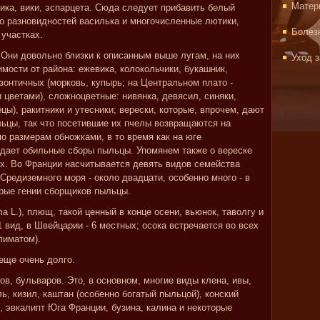
Матер
ника, вики, эспарцета. Сюда следует прибавить белый
ко разновидностей василька и многочисленные лютики,
Болез
 участках.
. Они довольно близки к описанным выше лугам, на них
Уход 
мости от района: ежевика, колокольчики, букашник,
зонтичных (морковь, купырь; на Центральном плато -
цветами), сложноцветные: нивянка, девясил, синяки,
цы), ракитники и утесники; верески, которые, впрочем, дают
льцы, так что посетившие их пчелы возвращаются на
о размерам обножками, в то время как на юге
дает обильные сборы пыльцы. Упомянем также о вереске
х. Во Франции насчитывается девять видов семейства
Средиземного моря - около двадцати, особенно много - в
брые гении сборщиков пыльцы.
a L.), плющ, такой ценный в конце осени, вьюнок, таволгу и
1 вид, в Швейцарии - 6 местных; осока встречается во всех
лиматом).
еще очень долго.
ков, бульваров. Это, в основном, многие виды клена, ивы,
ль, кизил, каштан (особенно богатый пыльцой), конский
, эвкалипт Юга Франции, бузина, калина и некоторые