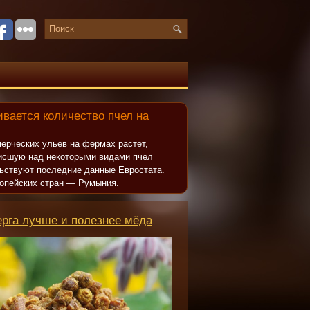
вается количество пчел на
ерческих ульев на фермах растет,
исшую над некоторыми видами пчел
льствуют последние данные Евростата.
опейских стран — Румыния.
ерга лучше и полезнее мёда