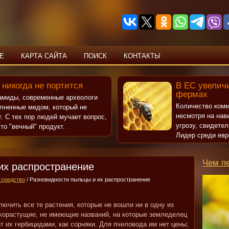
Е
КАРТА САЙТА
ПОИСК
КОНТАКТЫ
 никогда не портится
В ЕС увеличи
фермах
рамиды, современные археологи
Количество комм
олненные медом, который не
несмотря на нав
т. С тех пор людей мучает вопрос,
угрозу, свидете
то "вечный" продукт.
Лидер среди евр
Чем п
их распространение
 средство
/ Разновидности пыльцы и их распространение
лючить все те растения, которые не вошли ни в одну из
дикорастущие, не имеющие названий, на которые земледелец
ит их гербицидами, как сорняки. Для пчеловода им нет цены;