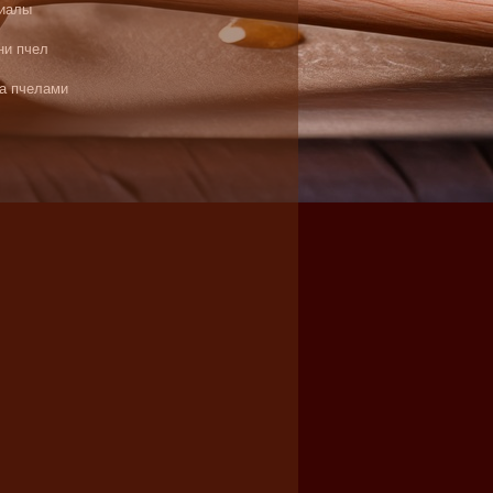
иалы
ни пчел
за пчелами