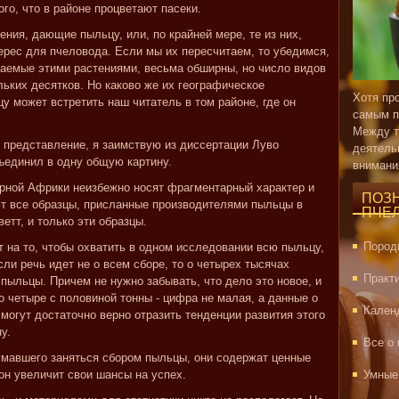
го, что в районе процветают пасеки.
ения, дающие пыльцу, или, по крайней мере, те из них,
рес для пчеловода. Если мы их пересчитаем, то убедимся,
имаемые этими растениями, весьма обширны, но число видов
льких десятков. Но каково же их географическое
Хотя пр
у может встретить наш читатель в том районе, где он
самым п
Между т
е представление, я заимствую из диссертации Луво
деятель
бъединил в одну общую картину.
внимани
рной Африки неизбежно носят фрагментарный характер и
ПОЗ
ют все образцы, присланные производителями пыльцы в
ПЧЕ
тт, и только эти образцы.
Пород
т на то, чтобы охватить в одном исследовании всю пыльцу,
сли речь идет не о всем сборе, то о четырех тысячах
Практ
пыльцы. Причем не нужно забывать, что дело это новое, и
то четыре с половиной тонны - цифра не малая, а данные о
Кален
могут достаточно верно отразить тенденции развития этого
у.
Все о
умавшего заняться сбором пыльцы, они содержат ценные
он увеличит свои шансы на успех.
Умные