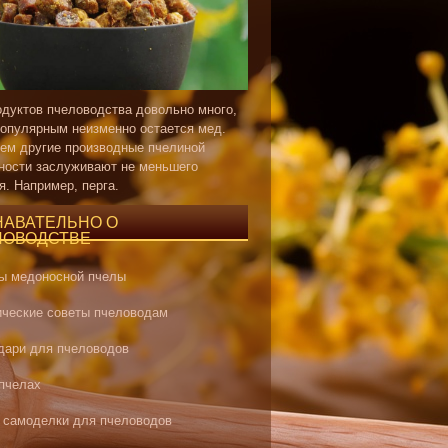
одуктов пчеловодства довольно много,
опулярным неизменно остается мед.
ем другие производные пчелиной
ности заслуживают не меньшего
я. Например, перга.
НАВАТЕЛЬНО О
ЛОВОДСТВЕ
ы медоносной пчелы
ические советы пчеловодам
дари для пчеловодов
 пчелах
 самоделки для пчеловодов