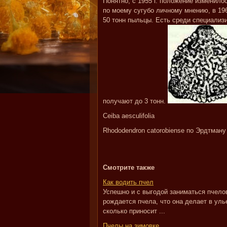
Понятно, с 1955 г. положение изменило
по моему сугубо личному мнению, в 196
50 тонн пыльцы. Есть среди специализ
получают до 3 тонн.
Ceiba aesculifolia
Rhododendron catorobiense по Эрдтману
Смотрите также
Как водить пчел
Успешно и с выгодой заниматься пчелов
рождается пчела, что она делает в улье
сколько приносит ...
Пчелы на зимовке