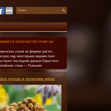
вается количество пчел на
ерческих ульев на фермах растет,
исшую над некоторыми видами пчел
льствуют последние данные Евростата.
опейских стран — Румыния.
ерга лучше и полезнее мёда