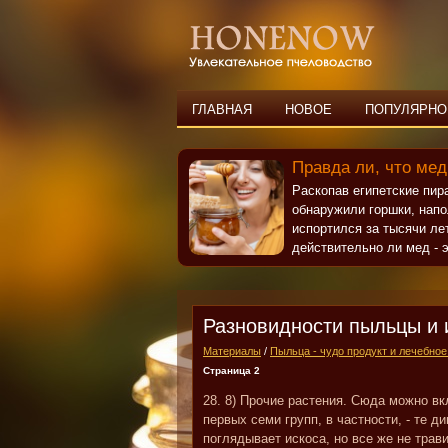
ГЛАВНАЯ
НОВОЕ
ПОПУЛЯРНО
Правда ли, что мед
Раскопав египетские пи
обнаружили горшки, нап
испортился за тысячи ле
действительно ли мед - э
Разновидности пыльцы и 
Материалы
/
Пыльца - чудо продукт и лечебное
Страница 2
28. 8) Прочие растения. Сюда можно вк
первых семи групп, в частности, - те 
поглядывает искоса, но все же не трав