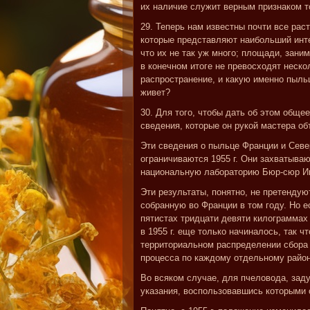
их наличие служит верным признаком то
29. Теперь нам известны почти все раст
которые представляют наибольший инте
что их не так уж много; площади, зан
в конечном итоге не превосходят неско
распространение, и какую именно пыльц
живет?
30. Для того, чтобы дать об этом обще
сведения, которые он рукой мастера о
Эти сведения о пыльце Франции и Севе
ограничиваются 1955 г. Они захватыва
национальную лабораторию Бюр-сюр Иве
Эти результаты, понятно, не претендую
собранную во Франции в том году. Но е
пятистах тридцати девяти килограммах 
в 1955 г. еще только начиналось, так ч
территориальном распределении сбора 
процесса по каждому отдельному район
Во всяком случае, для пчеловода, зад
указания, воспользовавшись которыми 