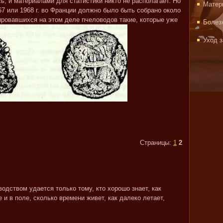
сь, и материалами для статистики никто не располагает. Но
Матер
7 или 1968 г. во Франции должно было быть собрано около
ировавшихся на этом деле пчеловодов такие, которые уже
Болез
Уход 
Страницы:
1
2
одством удается только тому, кто хорошо знает, как
 и в поле, сколько времени живет, как далеко летает,