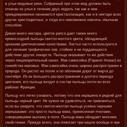
в ульи медовые реки. Собранный при этом мед должен быть
откачан из улья в течение двух недель так как в нем
преждевременно начинается кристаллизация, как и в нектаре всех
других крестоцветных, и тогда его невозможно извлечь обычным
способом.
Давая много нектара, цветок рапса дает также много
превосходной пыльцы светло-желтого цвета, обладающей
ценными диетическими качествами. Листья часто используются
для лечения трофических язв, стойких и не поддающихся
действию других лекарств. Пыльца оказывает то же действие
через пищеварительный канал. Мак-самосейка (Papaver rhoeas) из
семейства маковых. Мак-самосейка очень широко распространен в
природе. Он растет на полях и по обочинам дорог от марта до
сентября. Из-за большого распространения и долгого периода
цветения, его пыльца входит в состав пыльцы почти во всех
районах Франции.
Пыльцу его легко узнавать, потому что она окрашена в редкий для
пыльцы черный цвет. Не нужно ни удивляться, ни тревожиться,
если вы увидите, что светло-желтая пыльца усеяна черными
зернышками: это просто пыльца мака, принесенная пчелами,
совершившими вылазку в поля. Пыльца мака обладает многими
свойствами. Прежде всего, она помогает при кашле вообще и при