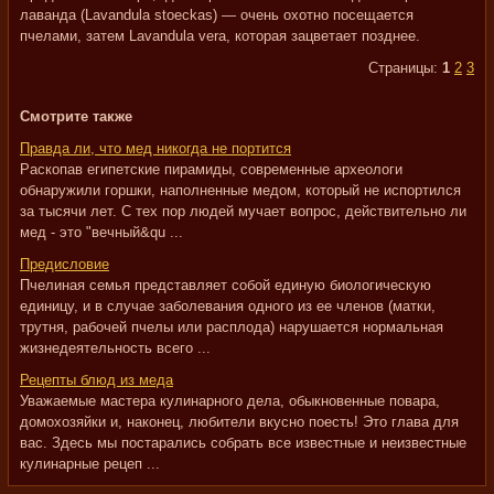
лаванда (Lavandula stoeckas) — очень охотно посещается
пчелами, затем Lavandula vera, которая зацветает позднее.
Страницы:
1
2
3
Смотрите также
Правда ли, что мед никогда не портится
Раскопав египетские пирамиды, современные археологи
обнаружили горшки, наполненные медом, который не испортился
за тысячи лет. С тех пор людей мучает вопрос, действительно ли
мед - это "вечный&qu ...
Предисловие
Пчелиная семья представляет собой единую биологическую
единицу, и в случае заболевания одного из ее членов (матки,
трутня, рабочей пчелы или расплода) нарушается нормальная
жизнедеятельность всего ...
Рецепты блюд из меда
Уважаемые мастера кулинарного дела, обыкновенные повара,
домохозяйки и, наконец, любители вкусно поесть! Это глава для
вас. Здесь мы постарались собрать все известные и неизвестные
кулинарные рецеп ...