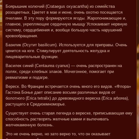
Боярышник колючий (Crataegus oxyacantha) из семейства
розоцветных. Цветет в мае и июне, очень охотно посещается
пчелами. В эту пору формируются ягоды. Жаропонижающее и,
главное, укрепляющее сердечную мышцу Успокаивает нервную
систему, сердцебиения и, вообще большую часть нарушений
кровообращения.
Базилик (Осутит basilicum). Используется для приправы. Очень
ценится на юге. Стимулирует деятельность желудка и
пищеварительные функции.
Василек синий (Centaurea cyanus) — очень распространен на
полях, среди хлебных злаков. Мочегонное, помогает при
ревматизме и подагре.
Вереск. Во Франции встречается очень много его видов. «Флора»
Гастона Бонье дает описание восьми различных видов от
болотного (Erica tetralix) до древовидного вереска (Erica arborea),
растущего в Средиземноморье.
Существует очень старая легенда о вереске, приписывающая ему
способность растворять желчные камни и вылечивать
желчекаменную болезнь.
Это не очень верно, но зато верно то, что он оказывает