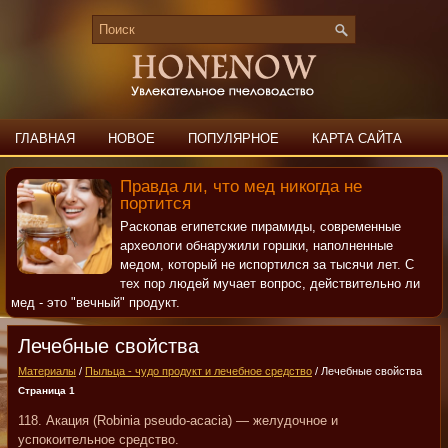
ГЛАВНАЯ
НОВОЕ
ПОПУЛЯРНОЕ
КАРТА САЙТА
ПОИСК
КОНТАКТЫ
Правда ли, что мед никогда не
портится
Раскопав египетские пирамиды, современные
археологи обнаружили горшки, наполненные
медом, который не испортился за тысячи лет. С
тех пор людей мучает вопрос, действительно ли
мед - это "вечный" продукт.
Лечебные свойства
Материалы
/
Пыльца - чудо продукт и лечебное средство
/ Лечебные свойства
Страница 1
118. Акация (Robinia pseudo-acacia) — желудочное и
успокоительное средство.