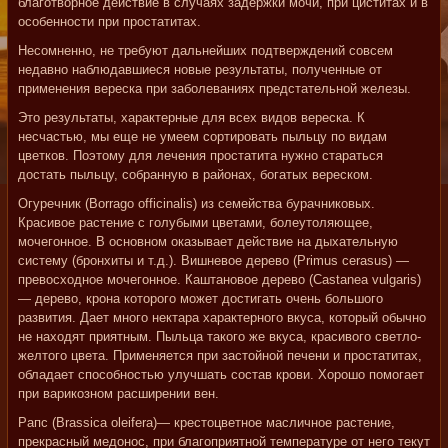
благотворное действие в случаях задержки мочи, при циститах и в
особенности при простатитах.
Несомненно, не требуют дальнейших подтверждений совсем
недавно наблюдавшиеся новые результаты, полученные от
применения вереска при заболеваниях предстательной железы.
Это результаты, характерные для всех видов вереска. К
несчастью, мы еще не умеем сортировать пыльцу по видам
цветков. Поэтому для лечения простатита нужно стараться
достать пыльцу, собранную в районах, богатых вереском.
Огуречник (Borrago officinalis) из семейства бурачниковых.
Красивое растение с голубыми цветами, болеутоляющее,
мочегонное. В основном оказывает действие на дыхательную
систему (бронхиты и т.д.). Вишневое дерево (Primus cerasus) —
превосходное мочегонное. Каштановое дерево (Castanea vulgaris)
— дерево, крона которого может достигать очень большого
развития. Дает много нектара характерного вкуса, который обычно
не находят приятным. Пыльца такого же вкуса, красивого светло-
желтого цвета. Применяется при застойной печени и простатитах,
обладает способностью улучшать состав крови. Хорошо помогает
при варикозном расширении вен.
Рапс (Brassica oleifera)— крестоцветное масличное растение,
прекрасный медонос, при благоприятной температуре от него текут