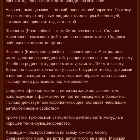
бронхитах, при ангинах и даже иногда при коклюше.
Наконец, пыльца мака — легкий, очень легкий наркотик. Поэтому
ее рекомендуют нервным людям, страдающим бессоницей,
которым она приносит отдых и покой.
Шиповник (Rosa sativa) — семейство розоцветных. Сильное
мочегонное, оказывает действие на почечные камни. Содержит
небольшое количество рутина.
Эвкалипт (Eucalyptus globulus) — происходит из Австралии и
имеет десятки разновидностей, распространенных по всему свету.
У себя на родине это дерево может достигать 150 м в высоту.
Довольно часто встречается у нас на Лазурном Берегу, где зимой
и весной посещается пчелами, главным образом из-за пыльцы.
Пыльцу легко распознать под микроскопом.
Содержит эфирное масло с сильным запахом, эвкалиптол,
используемый в фармакологии против насморков и бронхитов.
Пыльца действует как жаропонижающее, обладает небольшим
антибиотическим свойством.
Кроме того, прекрасный стимулятор деятельности желудка и
хорошее тонизирующее средство.
Лаванда — распространена по всему южному берегу
Средиземного моря, где встречается много ее видов. Морская