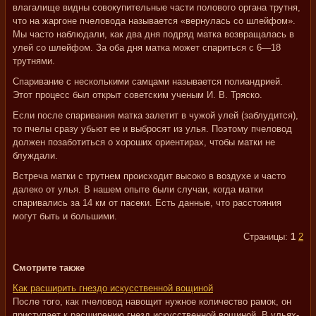
влагалище видны совокупительные части полового органа трутня,
что на жаргоне пчеловода называется «вернулась со шлейфом».
Мы часто наблюдали, как два дня подряд матка возвращалась в
улей со шлейфом. За оба дня матка может спариться с 6—18
трутнями.
Спаривание с несколькими самцами называется полиандрией.
Этот процесс был открыт советским ученым И. В. Тряско.
Если после спаривания матка залетит в чужой улей (заблудится),
то пчелы сразу убьют ее и выбросят из улья. Поэтому пчеловод
должен позаботиться о хороших ориентирах, чтобы матки не
блуждали.
Встреча матки с трутнем происходит высоко в воздухе и часто
далеко от улья. В нашем опыте были случаи, когда матки
спаривались за 14 км от пасеки. Есть данные, что расстояния
могут быть и большими.
Страницы:
1
2
Смотрите также
Как расширить гнездо искусственной вощиной
После того, как пчеловод навощит нужное количество рамок, он
приступает к расширению гнезд искусственной вощиной. В ульях-