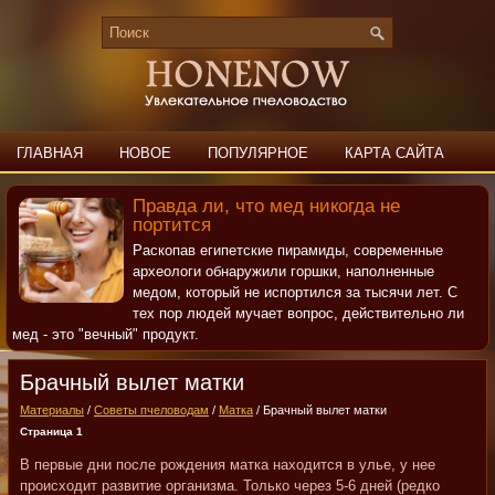
ГЛАВНАЯ
НОВОЕ
ПОПУЛЯРНОЕ
КАРТА САЙТА
ПОИСК
КОНТАКТЫ
Правда ли, что мед никогда не
портится
Раскопав египетские пирамиды, современные
археологи обнаружили горшки, наполненные
медом, который не испортился за тысячи лет. С
тех пор людей мучает вопрос, действительно ли
мед - это "вечный" продукт.
Брачный вылет матки
Материалы
/
Советы пчеловодам
/
Матка
/ Брачный вылет матки
Страница 1
В первые дни после рождения матка находится в улье, у нее
происходит развитие организма. Только через 5-6 дней (редко