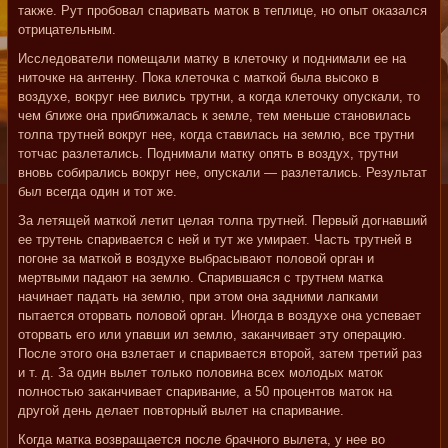
также. Рут пробовал спаривать маток в теплице, но опыт оказался
отрицательным.
Исследователи помещали матку в клеточку и поднимали ее на
ниточке на антенну. Пока клеточка с маткой была высоко в
воздухе, вокруг нее вились трутни, а когда клеточку опускали, то
чем ближе она приближалась к земле, тем меньше становилась
толпа трутней вокруг нее, когда ставилась на землю, все трутни
тотчас разлетались. Поднимали матку опять в воздух, трутни
вновь собирались вокруг нее, опускали — разлетались. Результат
был всегда один и тот же.
За летящей маткой летит целая толпа трутней. Первый догнавший
ее трутень спаривается с ней и тут же умирает. Часть трутней в
погоне за маткой в воздухе выбрасывают половой орган и
мертвыми падают на землю. Спарившаяся с трутнем матка
начинает падать на землю, при этом она задними лапками
пытается оторвать половой орган. Иногда в воздухе она успевает
оторвать его или упавши ил землю, заканчивает эту операцию.
После этого она взлетает и спаривается второй, затем третий раз
и т. д. За один вылет только половина всех молодых маток
полностью заканчивает спаривание, а 50 процентов маток на
другой день делает повторный вылет на спаривание.
Когда матка возвращается после брачного вылета, у нее во