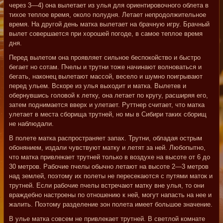
через 3—4) она вылетает из улья для ориентировочного облета в
тихое теплое время, около полудня. Летает непродолжительное
время. На другой день матка вылетает на брачную игру. Брачный
вылет совершается при хорошей погоде, в самое теплое время
дня.
Перед вылетом она проявляет сильное беспокойство и быстро
бегает но сотам. Пчелы и трутни тоже начинают волноваться и
бегать, наконец вылетают массой, весело и шумно поигрывают
перед ульем. Вскоре из улья выходит и матка. Вылетев и
обернувшись головой к летку, она летает по кругу, расширяя его,
затем поднимается вверх и улетает. Руттнер считает, что матка
улетает в места сборища трутней, но мы в Сибири таких сборищ
не наблюдали.
В полете матка распространяет запах. Трутни, обладая острым
обонянием, издали чувствуют матку и летят за ней. Любопытно,
что матка привлекает трутней только в воздухе на высоте от 6 до
30 метров. Рабочие пчелы обычно летают на высоте 2—3 метров
над землей, поэтому их полеты не пересекаются с путями маток и
трутней. Если рабочие пчелы встречают матку вне улья, то они
враждебно настроены по отношению к ней, могут напасть на нее и
жалить. Поэтому разделение зон полета имеет большое значение.
В улье матка совсем не привлекает трутней. В светлой комнате