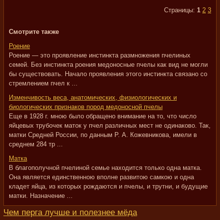
Страницы:
1
2
3
Смотрите также
Роение
Роение — это проявление инстинкта размножения пчелиных
семей. Без инстинкта роения медоносные пчелы как вид не могли
бы существовать. Начало проявления этого инстинкта связано со
стремлением пчел к ...
Изменчивость веса, анатомических, физиологических и
биологических признаков пород медоносной пчелы
Еще в 1928 г. мною было обращено внимание на то, что число
яйцевых трубочек маток у пчел различных мест не одинаково. Так,
матки Средней России, по данным Р. А. Кожевникова, имели в
среднем 284 тр ...
Матка
В благополучной пчелиной семье находится только одна матка.
Она является единственною вполне развитою самкою и одна
кладет яйца, из которых рождаются и пчелы, и трутни, и будущие
матки. Назначение ...
Чем перга лучше и полезнее мёда