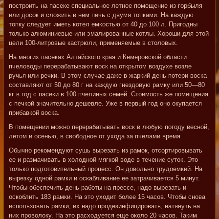
построить на пасеке специальное летнее помещение из горбыля
или досок и сложить в нем печь с двумя топками. На каждую
топку следует иметь котел емкостью от 40 до 100 л. Пригодны
только алюминиевые или эмалированные котлы. Хороши для этой
цели 100-литровые кастрюли, применяемые в столовых.
На многих пасеках Алтайского края и Кемеровской области
пчеловоды перерабатывают воск на открытом воздухе возле
ручья или речки. В этом случае даже в жаркий день потери воска
составляют от 50 до 80 г на каждую гнездовую рамку или 50—80
кг в год с пасеки в 100 пчелиных семей. Стоимость же помещения
с печкой значительно дешевле. Уже в первый год оно окупается
прибавкой воска.
В помещении можно перерабатывать воск в любую погоду весной,
летом и осенью, в свободное от ухода за пчелами время.
Обычно рекомендуют сушь вырезать из рамок, отсортировывать
ее и размачивать в холодной мягкой воде в течение суток. Это
только подготовительный процесс. Он довольно трудоемкий. На
вырезку одной рамки и оскабливание ее затрачивается 5 минут.
Чтобы обеспечить день работы на прессе, надо вырезать и
оскоблить 183 рамки. На это уходит более 15 часов. Чтобы снова
использовать рамки, их надо продезинфицировать, натянуть на
них проволоку. На это расходуется еще около 20 часов. Таким