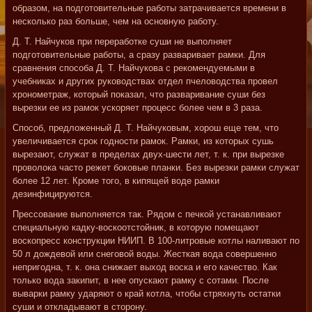
образом, на подготовительные работы затрачивается времени в
несколько раз больше, чем на основную работу.
Д. Т. Найчуков при переработке суши не выполняет
подготовительные работы, а сразу разваривает рамки. Для
сравнения способа Д. Т. Найчукова с рекомендуемыми в
учебниках и других руководствах отдел пчеловодства провел
хронометраж, который показал, что разваривание суши без
вырезки ее из рамок ускоряет процесс более чем в 3 раза.
Способ, предложенный Д. Т. Найчуковым, хорош еще тем, что
увеличивается срок годности рамок. Рамки, из которых сушь
вырезают, служат в пределах двух-шести лет, т. к. при вырезке
проволока часто режет боковые планки. Без вырезки рамки служат
более 12 лет. Кроме того, в кипящей воде рамки
дезинфицируются.
Прессование выполняется так. Рядом с печкой устанавливают
специальную кадку-воскоотстойник, в которую помещают
воскопресс конструкции НИИП. В 100-литровые котлы наливают по
50 л дождевой или снеговой воды. Жесткая вода совершенно
непригодна, т. к. она снижает выход воска и его качество. Как
только вода закипит, в нее опускают рамку с сотами. После
выварки рамку ударяют о край котла, чтобы стряхнуть остатки
суши и откладывают в сторону.