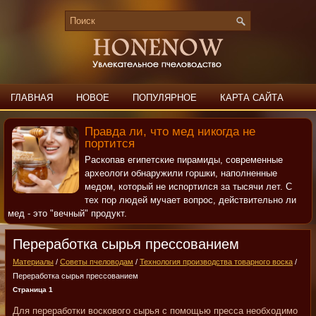
ГЛАВНАЯ
НОВОЕ
ПОПУЛЯРНОЕ
КАРТА САЙТА
ПОИСК
КОНТАКТЫ
Правда ли, что мед никогда не
портится
Раскопав египетские пирамиды, современные
археологи обнаружили горшки, наполненные
медом, который не испортился за тысячи лет. С
тех пор людей мучает вопрос, действительно ли
мед - это "вечный" продукт.
Переработка сырья прессованием
Материалы
/
Советы пчеловодам
/
Технология производства товарного воска
/
Переработка сырья прессованием
Страница 1
Для переработки воскового сырья с помощью пресса необходимо