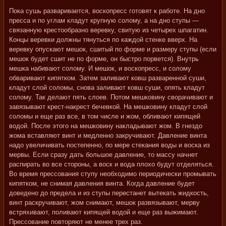
Пока сушь разваривается, воскопресс готовят к работе. На дно
пресса и по углам кладут крупную солому, а на дно ступы —
связанную крестообразно веревку, свитую из четырех шпагатин.
Концы веревки должны тянуться по каждой стенке вверх. На
веревку опускают мешок, сшитый по форме и размеру ступы (если
мешок будет сшит не по форме, он быстро порвется). Внутрь
мешка набивают солому. И мешок, и воскопресс, и солому
обваривают кипятком. Затем заливают ковш разваренной суши,
кладут слой соломы, снова заливают ковш суши, опять кладут
солому. Так делают пять слоев. Потом мешковину сворачивают и
завязывают крест-накрест бечевкой. На мешковину кладут слой
соломы и еще раз все, в том числе и жом, обливают кипящей
водой. После этого на мешковину накладывают жом. В гнездо
жома вставляют винт и медленно закручивают. Давление винта
надо увеличивать постепенно, по мере стекания воды и воска из
мервы. Если сразу дать большое давление, то массу начнет
распирать во все стороны, а воск и вода плохо будут отделяться.
Во время прессования ступу необходимо периодически промывать
кипятком, не снимая давления винта. Когда давление будет
доведено до предела и из ступы перестанет вытекать жидкость,
винт раскручивают, жом снимают, мешок развязывают, мерву
встряхивают, поливают кипящей водой и еще раз выжимают.
Прессование повторяют не менее трех раз.