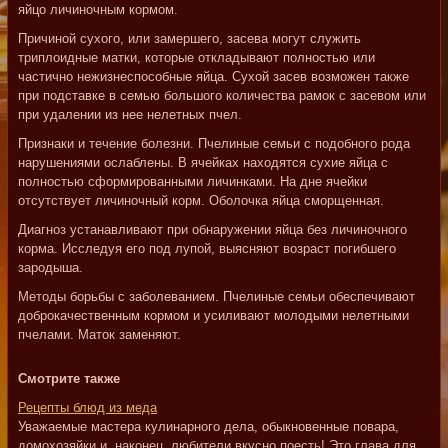
яйцо личиночным кормом.
Причиной сухого, или замершего, засева могут служить
триплоидные матки, которые откладывают полностью или
частично нежизнеспособные яйца. Сухой засев возможен также
при подставке в семью большого количества рамок с засевом или
при удалении из нее нелетных пчел.
Признаки и течение болезни. Пчелиные семьи с подобного рода
нарушениями ослаблены. В ячейках находятся сухие яйца с
полностью сформированными личинками. На дне ячейки
отсутствует личиночный корм. Оболочка яйца сморщенная.
Диагноз устанавливают при обнаружении яйца без личиночного
корма. Исследуя его под лупой, выясняют возраст погибшего
зародыша.
Методы борьбы с заболеванием. Пчелиные семьи обеспечивают
доброкачественным кормом и усиливают молодыми нелетными
пчелами. Маток заменяют.
Смотрите также
Рецепты блюд из меда
Уважаемые мастера кулинарного дела, обыкновенные повара,
домохозяйки и, наконец, любители вкусно поесть! Это глава для