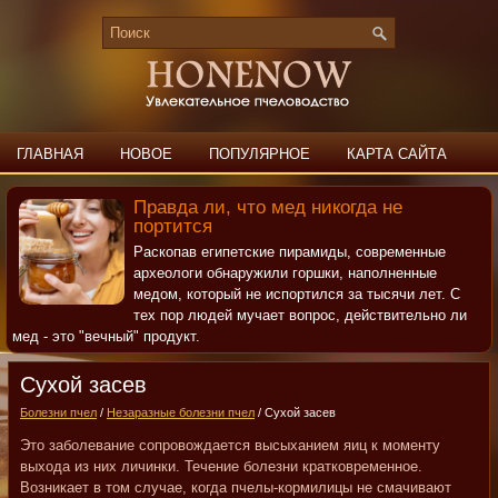
ГЛАВНАЯ
НОВОЕ
ПОПУЛЯРНОЕ
КАРТА САЙТА
ПОИСК
КОНТАКТЫ
Правда ли, что мед никогда не
портится
Раскопав египетские пирамиды, современные
археологи обнаружили горшки, наполненные
медом, который не испортился за тысячи лет. С
тех пор людей мучает вопрос, действительно ли
мед - это "вечный" продукт.
Сухой засев
Болезни пчел
/
Незаразные болезни пчел
/ Сухой засев
Это заболевание сопровождается высыханием яиц к моменту
выхода из них личинки. Течение болезни кратковременное.
Возникает в том случае, когда пчелы-кормилицы не смачивают