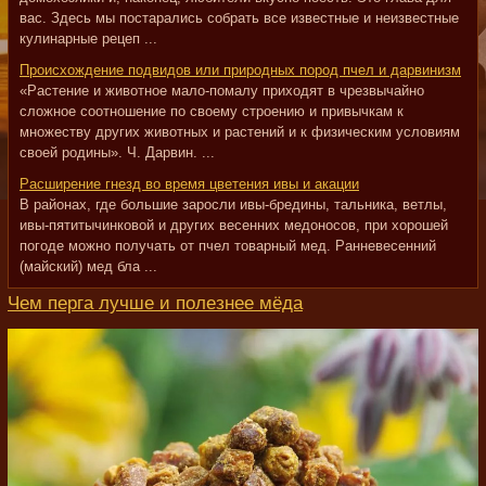
вас. Здесь мы постарались собрать все известные и неизвестные
кулинарные рецеп ...
Происхождение подвидов или природных пород пчел и дарвинизм
«Растение и животное мало-помалу приходят в чрезвычайно
сложное соотношение по своему строению и привычкам к
множеству других животных и растений и к физическим условиям
своей родины». Ч. Дарвин. ...
Расширение гнезд во время цветения ивы и акации
В районах, где большие заросли ивы-бредины, тальника, ветлы,
ивы-пятитычинковой и других весенних медоносов, при хорошей
погоде можно получать от пчел товарный мед. Ранневесенний
(майский) мед бла ...
Чем перга лучше и полезнее мёда