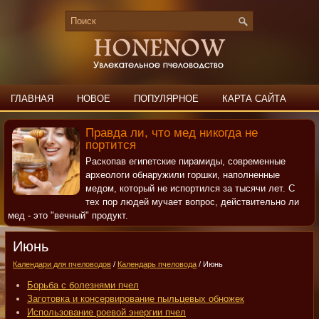
ГЛАВНАЯ
НОВОЕ
ПОПУЛЯРНОЕ
КАРТА САЙТА
ПОИСК
КОНТАКТЫ
Правда ли, что мед никогда не
портится
Раскопав египетские пирамиды, современные
археологи обнаружили горшки, наполненные
медом, который не испортился за тысячи лет. С
тех пор людей мучает вопрос, действительно ли
мед - это "вечный" продукт.
Июнь
Календари для пчеловодов
/
Календарь пчеловода
/ Июнь
Борьба с болезнями пчел
Заготовка и консервирование пыльцевых обножек
Использование роевой энергии пчел