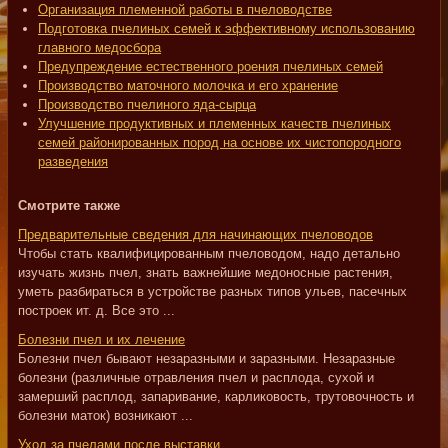
Организация племенной работы в пчеловодстве
Подготовка пчелиных семей к эффективному использованию
главного медосбора
Предупреждение естественного роения пчелиных семей
Производство маточного молочка и его хранение
Производство пчелиного яда-сырца
Улучшение продуктивных и племенных качеств пчелиных
семей районированных пород на основе их чистопородного
разведения
Смотрите также
Предварительные сведения для начинающих пчеловодов
Чтобы стать квалифицированным пчеловодом, надо детально
изучать жизнь пчел, знать важнейшие медоносные растения,
уметь разбираться в устройстве разных типов ульев, пасечных
построек ит. д. Все это ...
Болезни пчел и их лечение
Болезни пчел бывают незаразными и заразными. Незаразные
болезни (различные отравления пчел и расплода, сухой и
замерший расплод, запаривание, карликовость, трутовочность и
болезни маток) возникают ...
Уход за пчелами после выставки