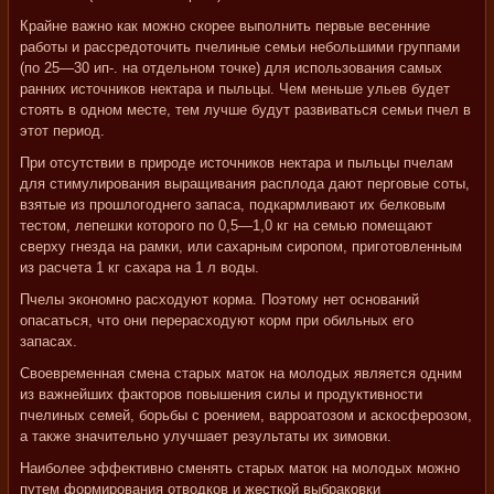
Крайне важно как можно скорее выполнить первые весенние
работы и рассредоточить пчелиные семьи небольшими группами
(по 25—30 ип-. на отдельном точке) для использования самых
ранних источников нектара и пыльцы. Чем меньше ульев будет
стоять в одном месте, тем лучше будут развиваться семьи пчел в
этот период.
При отсутствии в природе источников нектара и пыльцы пчелам
для стимулирования выращивания расплода дают перговые соты,
взятые из прошлогоднего запаса, подкармливают их белковым
тестом, лепешки которого по 0,5—1,0 кг на семью помещают
сверху гнезда на рамки, или сахарным сиропом, приготовленным
из расчета 1 кг сахара на 1 л воды.
Пчелы экономно расходуют корма. Поэтому нет оснований
опасаться, что они перерасходуют корм при обильных его
запасах.
Своевременная смена старых маток на молодых является одним
из важнейших факторов повышения силы и продуктивности
пчелиных семей, борьбы с роением, варроатозом и аскосферозом,
а также значительно улучшает результаты их зимовки.
Наиболее эффективно сменять старых маток на молодых можно
путем формирования отводков и жесткой выбраковки