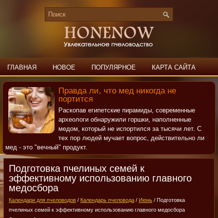
ГЛАВНАЯ
НОВОЕ
ПОПУЛЯРНОЕ
КАРТА САЙТА
ПОИСК
КОНТАКТЫ
Правда ли, что мед никогда не
портится
Раскопав египетские пирамиды, современные
археологи обнаружили горшки, наполненные
медом, который не испортился за тысячи лет. С
тех пор людей мучает вопрос, действительно ли
мед - это "вечный" продукт.
Подготовка пчелиных семей к
эффективному использованию главного
медосбора
Календари для пчеловодов
/
Календарь пчеловода
/
Июнь
/ Подготовка
пчелиных семей к эффективному использованию главного медосбора