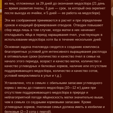
из яиц, отложенных за 29 дней до окончания медосбора (21 день
— время развития пчелы, 3 дня — срок, за который она окрепнет
после выхода из ячейки, и 5 дней — ее работа на медосборе).
Эти же соображения принимаются в расчет и при определении
сроков и кондиций формирования отводков. Отводки повышают
сбор меда лишь в том случае, когда матки в них начинают
откладывать яйца в период наращивания пчел, участвующих в
использовании медосбора хотя бы в течение нескольких дней.
Основная задача пчеловода сводится к созданию комплекса
благоприятных условий для интенсивного выращивания расплода
в оптимальные сроки (количество и качество пчел в семье на
начало этого периода, возраст и качество матки, количество и
качество углеводных и белковых кормов, наличие или отсутствие
поддерживающего медосбора, количество и качество сотов,
условий микроклимата в улье и т.д.).
Установлено, что в семьях с обильными запасами углеводного
корма с весны до главного медосбора (10—12 кг) даже при
отсутствии поддерживающего медосбора в природе и
неблагоприятной погоде яйценоскость матки значительно выше,
чем в семьях со скудными кормовыми запасами. Кроме
углеводных кормов, пчелиная семья должна иметь в изобилии и
белковые (2—3 сота с пергой).