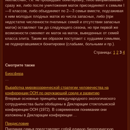
сразу же, либо после уничтожения маток присоединяют к семьям I
—II классов, либо объединяют по 2—3 семьи вместе, подсаживая
к ним молодых плодных маток из числа запасных, либо (при
недостатке численности пчелиных семей и отсутствии запасных
маток) оставляют так до следующего сезона, но при первой же
возможности сменяют их маток на маток, выведенных от семей
класса элита. Таким же образом поступают с худшими семьями,
не подвергавшимися бонитировке (слабыми, больными и пр.).
Страницы:
1
2
3
4
Смотрите также
Биосфера
...
Выработка мировоззренческой стратегии человечества на
конференции ООН по окружающей среде и развитию
Впервые основные принципы международного экологического
сотрудничества были обобщены в Декларации стокгольмской
конференции ООН (1972). В современном понимании они
изложены в Декларации конференции ...
Предисловие
Пчелиная семья представляет собой единую биологическую