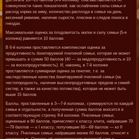
совокупности таких показателей, как ослабление силы семьи и
расход корма за зиму, количество расплода в семье на день
весенней ревизии, наличие сырости, плесени и следов поноса в
гнездах.
Максимальная оценка за плодовитость матки и силу семьи (5-я
колонка) равняется 10 баллам.
В 6-й колонке проставляется комплексная оценка за
продуктивность бонитируемой пчелиной семьи, которая не может
превышать в сумме 50 баллов (40 — за медопродуктивность и 10
— за воскопродуктивность). И, наконец, в 7-й колонке
проставляется суммарная оценка за генотип, т.е. за
наследственные качества бонитируемой пчелиной семьи (за
чистопородность, наличие высокопродуктивных предков и семей-
сестер, а также за качество потомства), которая не может быть
выше 15 баллов.
Баллы, проставленные в 3—7-й колонках, суммируются по каждой
семье в отдельности, а полученная сумма баллов вносится в
соответствующую строчку 8-й колонки. Пчелиные семьи,
оцененные в 80 баллов, причисляют к классу элита, набравшие 70
—79 баллов — к I классу; получившие 60—69 баллов — ко II
классу. Пчелиные семьи, набравшие менее 60 баллов, относят к
неклассным. Отметку об установленном пчелиной семье