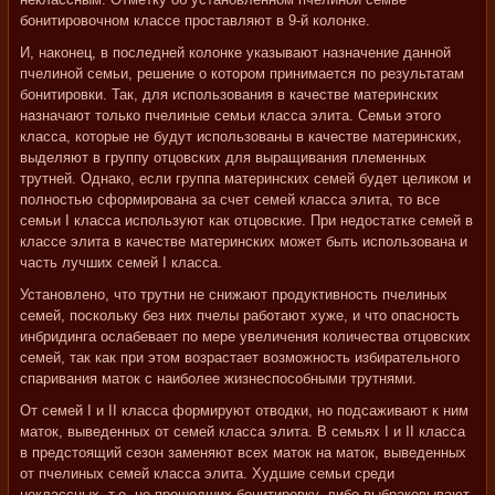
бонитировочном классе проставляют в 9-й колонке.
И, наконец, в последней колонке указывают назначение данной
пчелиной семьи, решение о котором принимается по результатам
бонитировки. Так, для использования в качестве материнских
назначают только пчелиные семьи класса элита. Семьи этого
класса, которые не будут использованы в качестве материнских,
выделяют в группу отцовских для выращивания племенных
трутней. Однако, если группа материнских семей будет целиком и
полностью сформирована за счет семей класса элита, то все
семьи I класса используют как отцовские. При недостатке семей в
классе элита в качестве материнских может быть использована и
часть лучших семей I класса.
Установлено, что трутни не снижают продуктивность пчелиных
семей, поскольку без них пчелы работают хуже, и что опасность
инбридинга ослабевает по мере увеличения количества отцовских
семей, так как при этом возрастает возможность избирательного
спаривания маток с наиболее жизнеспособными трутнями.
От семей I и II класса формируют отводки, но подсаживают к ним
маток, выведенных от семей класса элита. В семьях I и II класса
в предстоящий сезон заменяют всех маток на маток, выведенных
от пчелиных семей класса элита. Худшие семьи среди
неклассных, т.е. не прошедших бонитировку, либо выбраковывают