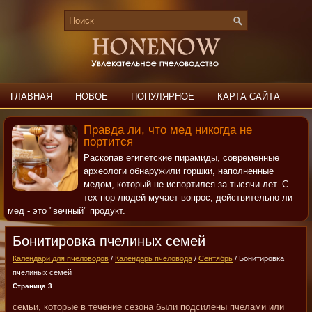
ГЛАВНАЯ
НОВОЕ
ПОПУЛЯРНОЕ
КАРТА САЙТА
ПОИСК
КОНТАКТЫ
Правда ли, что мед никогда не
портится
Раскопав египетские пирамиды, современные
археологи обнаружили горшки, наполненные
медом, который не испортился за тысячи лет. С
тех пор людей мучает вопрос, действительно ли
мед - это "вечный" продукт.
Бонитировка пчелиных семей
Календари для пчеловодов
/
Календарь пчеловода
/
Сентябрь
/ Бонитировка
пчелиных семей
Страница 3
семьи, которые в течение сезона были подсилены пчелами или