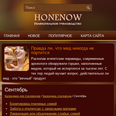
ГЛАВНАЯ
НОВОЕ
ПОПУЛЯРНОЕ
КАРТА САЙТА
ПОИСК
КОНТАКТЫ
Правда ли, что мед никогда не
портится
Раскопав египетские пирамиды, современные
археологи обнаружили горшки, наполненные
медом, который не испортился за тысячи лет. С
тех пор людей мучает вопрос, действительно ли
мед - это "вечный" продукт.
Сентябрь
Календари для пчеловодов
/
Календарь пчеловода
/ Сентябрь
Бонитировка пчелиных семей
Забота о нуклеусах с запасными матками
Ликвидация или объединение слабых семей