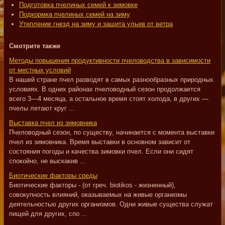
Подготовка пчелиных семей к зимовке
Подкормка пчелиных семей на зиму
Утепление гнезд на зиму и защита ульев от ветра
Смотрите также
Методы повышения продуктивности пчеловодства в зависимости
от местных условий
В нашей стране пчел разводят в самых разнообразных природных
условиях. В одних районах пчеловодный сезон продолжается
всего 3—4 месяца, а остальное время стоят холода, в других —
пчелы летают круг ...
Выставка пчел из зимовника
Пчеловодный сезон, по существу, начинается с момента выставки
пчел из зимовника. Время выставки в основном зависит от
состояния погоды и качества зимовки пчел. Если они сидят
спокойно, не выскакив ...
Биотические факторы среды
Биотические факторы - (от греч. biotikos - жизненный),
совокупность влияний, оказываемых на живые организмы
деятельностью других организмов. Одни живые существа служат
пищей для других, спо ...