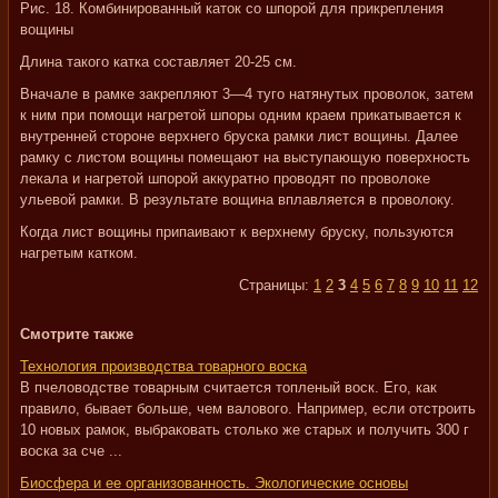
Рис. 18. Комбинированный каток со шпорой для прикрепления
вощины
Длина такого катка составляет 20-25 см.
Вначале в рамке закрепляют 3—4 туго натянутых проволок, затем
к ним при помощи нагретой шпоры одним краем прикатывается к
внутренней стороне верхнего бруска рамки лист вощины. Далее
рамку с листом вощины помещают на выступающую поверхность
лекала и нагретой шпорой аккуратно проводят по проволоке
ульевой рамки. В результате вощина вплавляется в проволоку.
Когда лист вощины припаивают к верхнему бруску, пользуются
нагретым катком.
Страницы:
1
2
3
4
5
6
7
8
9
10
11
12
Смотрите также
Технология производства товарного воска
В пчеловодстве товарным считается топленый воск. Его, как
правило, бывает больше, чем валового. Например, если отстроить
10 новых рамок, выбраковать столько же старых и получить 300 г
воска за сче ...
Биосфера и ее организованность. Экологические основы