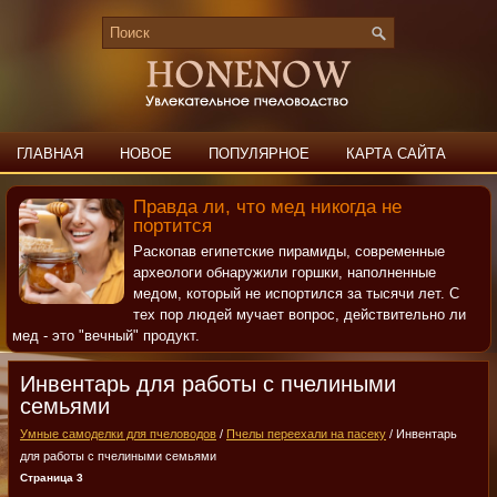
ГЛАВНАЯ
НОВОЕ
ПОПУЛЯРНОЕ
КАРТА САЙТА
ПОИСК
КОНТАКТЫ
Правда ли, что мед никогда не
портится
Раскопав египетские пирамиды, современные
археологи обнаружили горшки, наполненные
медом, который не испортился за тысячи лет. С
тех пор людей мучает вопрос, действительно ли
мед - это "вечный" продукт.
Инвентарь для работы с пчелиными
семьями
Умные самоделки для пчеловодов
/
Пчелы переехали на пасеку
/ Инвентарь
для работы с пчелиными семьями
Страница 3