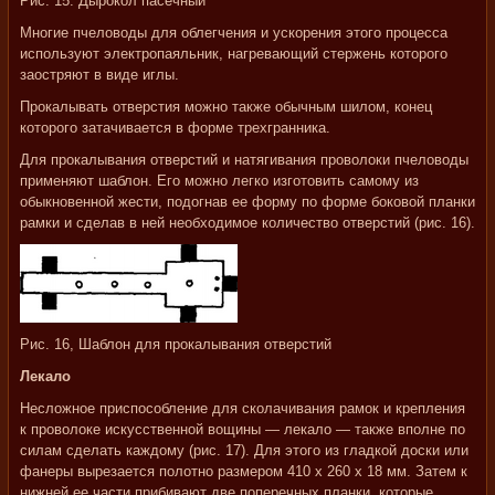
Рис. 15. Дырокол пасечный
Многие пчеловоды для облегчения и ускорения этого процесса
используют электропаяльник, нагревающий стержень которого
заостряют в виде иглы.
Прокалывать отверстия можно также обычным шилом, конец
которого затачивается в форме трехгранника.
Для прокалывания отверстий и натягивания проволоки пчеловоды
применяют шаблон. Его можно легко изготовить самому из
обыкновенной жести, подогнав ее форму по форме боковой планки
рамки и сделав в ней необходимое количество отверстий (рис. 16).
Рис. 16, Шаблон для прокалывания отверстий
Лекало
Несложное приспособление для сколачивания рамок и крепления
к проволоке искусственной вощины — лекало — также вполне по
силам сделать каждому (рис. 17). Для этого из гладкой доски или
фанеры вырезается полотно размером 410 х 260 х 18 мм. Затем к
нижней ее части прибивают две поперечных планки, которые