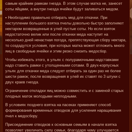
самым крайним рамкам гнезда. В этом случае матка не, занесет
соты яйцами, а внутри гнезда ячейки будут заливаться медом.
• Необходимо правильно отбирать мед для откачки. При
наступлении большого взятка пчелы довольно быстро заполняют
нектаром возвращенные в улей пустые соты. Но если взяток
недостаточно велик или после откачки меда наступит на
несколько дней ненастная погода, препятствующая сбору нектара,
то создадутся условия, при которых матка может отложить много
яиц в свободные ячейки и этим резко снизить медосбор.
Чтобы избежать этого, в ульях с полурамочными надставками
надо ставить рамки с утолщенными сотами. В двух-корпусных
ульях для откачки меда следует отбирать за один раз не более
шести рамок; после возвращения в улей их ставят по 3 штуки с
двух краев гнезда.
Ограничение откладки яиц можно совместить и с заменой старых
плодных маток молодыми неплодными.
В условиях позднего взятка на пасеках применяют способ
формирования временных отводков для усиления наращивания
пчел к медосбору.
Присоединение отводков к основным семьям в начале взятка
позволяет увеличить силу семьи, благодаря чему улучшается