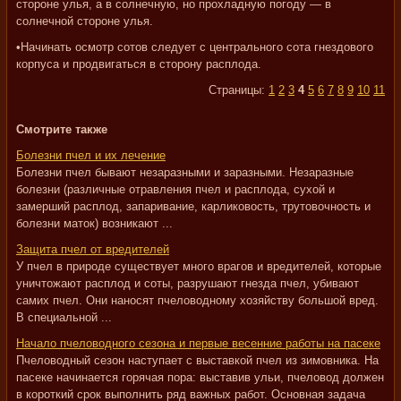
стороне улья, а в солнечную, но прохладную погоду — в
солнечной стороне улья.
•Начинать осмотр сотов следует с центрального сота гнездового
корпуса и продвигаться в сторону расплода.
Страницы:
1
2
3
4
5
6
7
8
9
10
11
Смотрите также
Болезни пчел и их лечение
Болезни пчел бывают незаразными и заразными. Незаразные
болезни (различные отравления пчел и расплода, сухой и
замерший расплод, запаривание, карликовость, трутовочность и
болезни маток) возникают ...
Защита пчел от вредителей
У пчел в природе существует много врагов и вредителей, которые
уничтожают расплод и соты, разрушают гнезда пчел, убивают
самих пчел. Они наносят пчеловодному хозяйству большой вред.
В специальной ...
Начало пчеловодного сезона и первые весенние работы на пасеке
Пчеловодный сезон наступает с выставкой пчел из зимовника. На
пасеке начинается горячая пора: выставив ульи, пчеловод должен
в короткий срок выполнить ряд важных работ. Основная задача