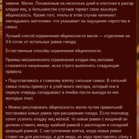
замене. Матки, Посаженные на несколько дней в клеточки в разгар
кладки яиц, в большинстве случаев теряют свою высокую
яйценоскость. Кроме того, пчелы в этом случае начинают
закладывать маточники, что указывает на ощущение сиротства в
семье.
Лучший способ ограничения яйценоскости маток — отделение на
4-6 сотах от остальных рамок гнезда.
Естественные способы ограничения яйценоскости.
Приемы механического ограничения кладки яиц матками
становятся ненужными, если строго выполнять следующие
правила:
• Подготавливать к главному взятку сильные семьи. В сильной
семье пчелы принесут в улей много нектара, который они в
первую очередь складывают в ячейки после выхода из них
молодых пчел.
• Можно регулировать яйценоскость матки путем правильной
постановки новых рамок при расширении гнезда. Если пчеловод
хочет усилить кладку яиц маткой, то новые рамки с вощиной он
должен ставить между крайней рамкой с расплодом и соседней
кроющей рамкой. С наступлением взятка, когда новые рамки
ставят не для расплода, а для меда, их надо приставлять сбоку к