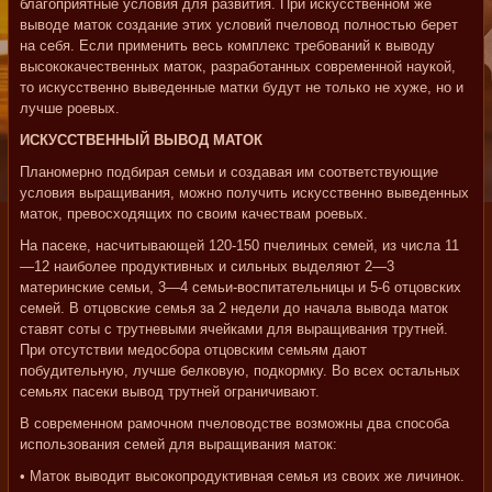
благоприятные условия для развития. При искусственном же
выводе маток создание этих условий пчеловод полностью берет
на себя. Если применить весь комплекс требований к выводу
высококачественных маток, разработанных современной наукой,
то искусственно выведенные матки будут не только не хуже, но и
лучше роевых.
ИСКУССТВЕННЫЙ ВЫВОД МАТОК
Планомерно подбирая семьи и создавая им соответствующие
условия выращивания, можно получить искусственно выведенных
маток, превосходящих по своим качествам роевых.
На пасеке, насчитывающей 120-150 пчелиных семей, из числа 11
—12 наиболее продуктивных и сильных выделяют 2—3
материнские семьи, 3—4 семьи-воспитательницы и 5-6 отцовских
семей. В отцовские семья за 2 недели до начала вывода маток
ставят соты с трутневыми ячейками для выращивания трутней.
При отсутствии медосбора отцовским семьям дают
побудительную, лучше белковую, подкормку. Во всех остальных
семьях пасеки вывод трутней ограничивают.
В современном рамочном пчеловодстве возможны два способа
использования семей для выращивания маток:
• Маток выводит высокопродуктивная семья из своих же личинок.