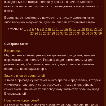
выведенные в о-вторую половину весны и в начале главного
взятка, значительно лучше маток, выведенных в конце главного
взятка.
Вывод маток необходимо приурочить к началу цветения каких-
либо весенних медоносов, дающих пчелам устойчивый взяток.
Страницы:
1
2
3
4
5
6
7
8
9
10
11
12
13
14
15
16
17
18
19
20
21
22
23
24
25
26
27
28
29
30
31
32
33
34
35
36
37
38
39
Смотрите также
Вступление
Мед является очень ценным натуральным продуктом, который
вырабатывается пчелами. Издавна люди применяли мед для
разных целей, ибо считали, что он содержит многие полезные
вещества, необходимые орга ...
Защита пчел от вредителей
У пчел в природе существует много врагов и вредителей, которые
уничтожают расплод и соты, разрушают гнезда пчел, убивают
самих пчел. Они наносят пчеловодному хозяйству большой вред.
В специальной ...
Получение новых семей
На пасеке ежегодно должен выполняться план получения новых