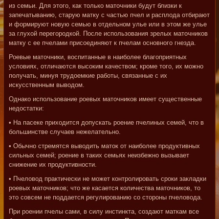
из семьи. Для этого, как только маточники будут близки к
запечатыванию, старую матку с частью пчел и расплода отбирают
и формируют новую семью в отдельном улье или в этом же улье
за глухой перегородкой. После использования зрелых маточников
матку с ее пчелами присоединяют к пчелам основного гнезда.
Роевые маточники, воспитанные в наиболее благоприятных
условиях, отличаются высоким качеством; кроме того, их можно
получать, минуя трудоемкие работы, связанные с их
искусственным выводом.
Однако использование роевых маточников имеет существенные
недостатки:
• На пасеке приходится допускать роение пчелиных семей, что в
большинстве случаев нежелательно.
• Обычно стремятся выводить маток от наиболее продуктивных
сильных семей; роение в таких семьях неизбежно вызывает
снижение их продуктивности.
• Пчеловод практически не может контролировать сроки закладки
роевых маточников; что же касается количества маточников, то
это совсем не поддается регулированию со стороны пчеловода.
При роении пчелы сами, в силу инстинкта, создают маткам все