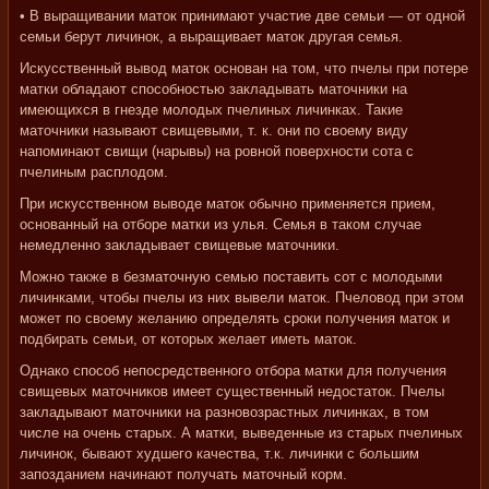
• В выращивании маток принимают участие две семьи — от одной
семьи берут личинок, а выращивает маток другая семья.
Искусственный вывод маток основан на том, что пчелы при потере
матки обладают способностью закладывать маточники на
имеющихся в гнезде молодых пчелиных личинках. Такие
маточники называют свищевыми, т. к. они по своему виду
напоминают свищи (нарывы) на ровной поверхности сота с
пчелиным расплодом.
При искусственном выводе маток обычно применяется прием,
основанный на отборе матки из улья. Семья в таком случае
немедленно закладывает свищевые маточники.
Можно также в безматочную семью поставить сот с молодыми
личинками, чтобы пчелы из них вывели маток. Пчеловод при этом
может по своему желанию определять сроки получения маток и
подбирать семьи, от которых желает иметь маток.
Однако способ непосредственного отбора матки для получения
свищевых маточников имеет существенный недостаток. Пчелы
закладывают маточники на разновозрастных личинках, в том
числе на очень старых. А матки, выведенные из старых пчелиных
личинок, бывают худшего качества, т.к. личинки с большим
запозданием начинают получать маточный корм.