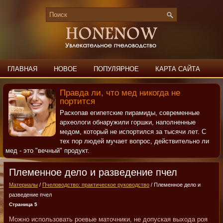
ГЛАВНАЯ
НОВОЕ
ПОПУЛЯРНОЕ
КАРТА САЙТА
ПОИСК
КОНТАКТЫ
Правда ли, что мед никогда не
портится
Раскопав египетские пирамиды, современные
археологи обнаружили горшки, наполненные
медом, который не испортился за тысячи лет. С
тех пор людей мучает вопрос, действительно ли
мед - это "вечный" продукт.
Племенное дело и разведение пчел
Материалы
/
Пчеловодство: практическое руководство
/ Племенное дело и
разведение пчел
Страница 5
Можно использовать роевые маточники, не допуская выхода роя