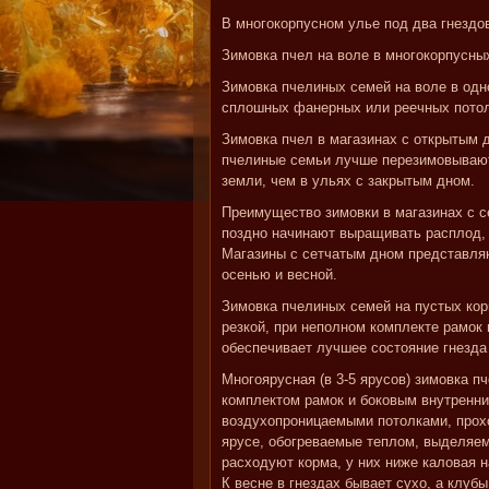
В многокорпусном улье под два гнездов
Зимовка пчел на воле в многокорпусны
Зимовка пчелиных семей на воле в одн
сплошных фанерных или реечных потолк
Зимовка пчел в магазинах с открытым 
пчелиные семьи лучше перезимовывают
земли, чем в ульях с закрытым дном.
Преимущество зимовки в магазинах с с
поздно начинают выращивать расплод, 
Магазины с сетчатым дном представля
осенью и весной.
Зимовка пчелиных семей на пустых кор
резкой, при неполном комплекте рамок
обеспечивает лучшее состояние гнезда
Многоярусная (в 3-5 ярусов) зимовка 
комплектом рамок и боковым внутренн
воздухопроницаемыми потолками, прох
ярусе, обогреваемые теплом, выделя
расходуют корма, у них ниже каловая 
К весне в гнездах бывает сухо, а клуб