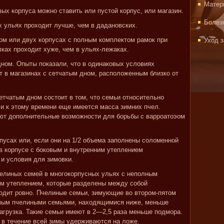
Матер
ых корпуса можно ставить или пустой корпус, или магазин.
Болез
х ульях проходит лучше, чем в дадановских.
ом или двух корпусах с полным комплектом рамок при
Уход 
ах проходит хуже, чем в ульях-лежаках.
дном. Опыты показали, что в одинаковых условиях
 в магазинах с сетчатым дном, расположенным близко от
етчатым дном состоит в том, что семьи относительно
и к этому времени еще имеется масса зимних пчел.
ют дополнительные возможности для борьбы с варроатоэом
пусах или, если они на 1/2 объема заполнены соломенной
 в корпусе с боковым и внутренним утеплением
 и условия для зимовки.
пчелиных семей в многокорпусных ульях с неполным
им утеплением, которые разделены между собой
одит ровно. Пчелиные семьи, зимующие во втором-пятом
емым пчелиными семьями, находящимися ниже, меньше
нагрузка. Такие семьи имеют в 2—2,5 раза меньше подмора.
ы в течение всей зимы удерживаются на ложе.