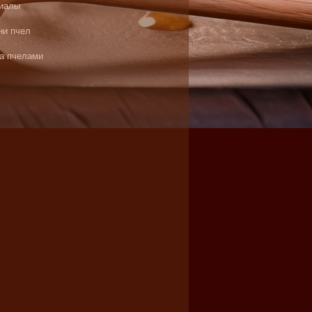
иалы
ни пчел
за пчелами