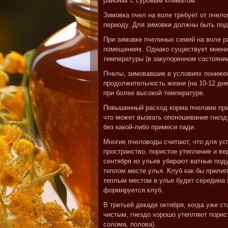
районах с суровым климатом.
Зимовка пчел на воле требует от пчел
периоду. Для зимовки должны быть под
При зимовке пчелиных семей на воле р
помещениях. Однако существует мнени
температуры (в закупоренном состоянии
Пчелы, зимовавшие в условиях пониже
продолжительность жизни (на 10-12 дн
при более высокой температуре.
Повышенный расход корма пчелами при
что может вызвать опоношивание гнезд
без какой-либо примеси пади.
Многие пчеловоды считают, что для у
пространство, пористое утепление и ве
сентября из ульев убирают ватные поду
теплом месте улья. Клуб как бы прилип
теплым местом в улье будет середина 
формируется клуб.
В третьей декаде октября, когда уже с
чистым, гнездо хорошо утепляют пори
солома, полова).