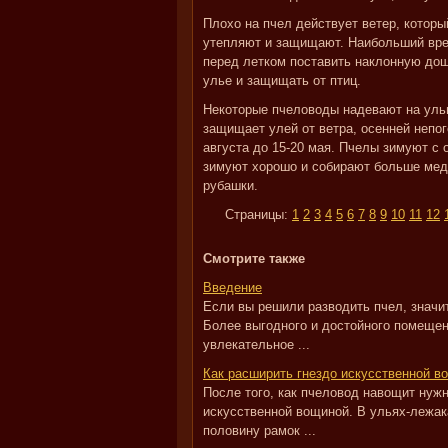
Плохо на пчел действует ветер, котор
утепляют и защищают. Наибольший вред 
перед летком поставить наклонную дощ
улье и защищать от птиц.
Некоторые пчеловоды надевают на ульи
защищает улей от ветра, осенней непог
августа до 15-20 мая. Пчелы зимуют с
зимуют хорошо и собирают больше меда
рубашки.
Страницы:
1
2
3
4
5
6
7
8
9
10
11
12
Смотрите также
Введение
Если вы решили разводить пчел, значи
Более выгодного и достойного помещен
увлекательное ...
Как расширить гнездо искусственной в
После того, как пчеловод навощит нужн
искусственной вощиной. В ульях-лежака
половину рамок ...