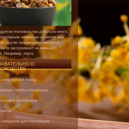
одуктов пчеловодства довольно много,
опулярным неизменно остается мед.
ем другие производные пчелиной
ности заслуживают не меньшего
я. Например, перга.
НАВАТЕЛЬНО О
ЛОВОДСТВЕ
ы медоносной пчелы
ические советы пчеловодам
дари для пчеловодов
 пчелах
 самоделки для пчеловодов