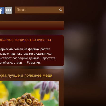
вается количество пчел на
ерческих ульев на фермах растет,
исшую над некоторыми видами пчел
льствуют последние данные Евростата.
опейских стран — Румыния.
ерга лучше и полезнее мёда