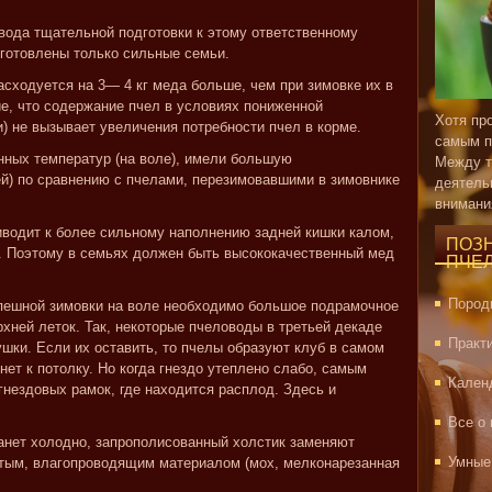
овода тщательной подготовки к этому ответственному
готовлены только сильные семьи.
асходуется на 3— 4 кг меда больше, чем при зимовке их в
е, что содержание пчел в условиях пониженной
Хотя пр
) не вызывает увеличения потребности пчел в корме.
самым п
нных температур (на воле), имели большую
Между т
ей) по сравнению с пчелами, перезимовавшими в зимовнике
деятель
внимани
водит к более сильному наполнению задней кишки калом,
ПОЗ
. Поэтому в семьях должен быть высококачественный мед
ПЧЕ
Пород
спешной зимовки на воле необходимо большое подрамочное
рхней леток. Так, некоторые пчеловоды в третьей декаде
Практ
шки. Если их оставить, то пчелы образуют клуб в самом
нет к потолку. Но когда гнездо утеплено слабо, самым
Кален
гнездовых рамок, где находится расплод. Здесь и
Все о
танет холодно, запрополисованный холстик заменяют
Умные
стым, влагопроводящим материалом (мох, мелконарезанная