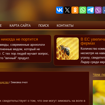
Е
КАРТА САЙТА
ПОИСК
КОНТАКТЫ
 никогда не портится
В ЕС увеличи
фермах
рамиды, современные археологи
Количество комм
олненные медом, который не
несмотря на нав
т. С тех пор людей мучает вопрос,
угрозу, свидете
то "вечный" продукт.
Лидер среди евр
Чем п
водство
/ Зимовка пчел
 свидетельствует о том, что они могут зимовать на воле в