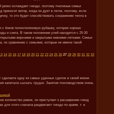
ый резко охлаждает гнездо, поэтому пчелиные семьи
приносит ветер, когда он дует в леток, поэтому, если
ечку, то это будет способствовать сохранению тепла в
 с боков полиэтиленовую рубашку, которая хорошо
оды и снега. В таком положении улей находится с 25-30
 открытыми верхними и закрытыми нижними летками. Семьи
, по сравнению с семьями, которые не имели такой
13
14
15
16
17
18
19
20
21
22
23
24
25
26
27
28
29
30
31
32
33
т сделаете одну из самых удачных сделок в своей жизни.
ия капитала сыскать трудно. Занятие пчеловодством очень
ощиной
ое количество рамок, он приступает к расширению гнезд
х для этого сначала раздвигают гнездо по краям, т. е.