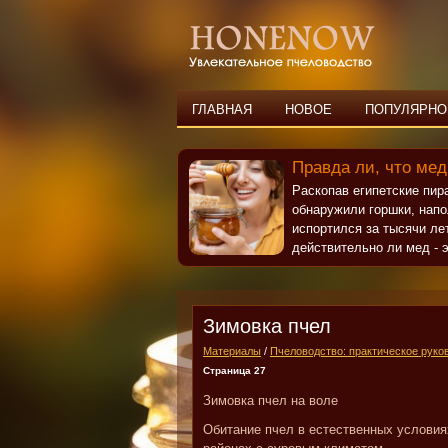
ГЛАВНАЯ
НОВОЕ
ПОПУЛЯРНО
Правда ли, что мед
Раскопав египетские пи
обнаружили горшки, нап
испортился за тысячи ле
действительно ли мед - э
Зимовка пчел
Материалы
/
Пчеловодство: практическое руко
Страница 27
Зимовка пчел на воле
Обитание пчел в естественных условиях