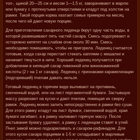
тол-, щиной 20—25 см и весом 1—1,5 кг, заворачивают в марлю
или бумагу с проткнутыми отверстиями и кладут под холстик на
рамки. Такой порции корма хватает семье примерно на месяц
после чего ей дают новую порцию.
Для приготовления сахарного леденца берут одну часть воды, в
которой размешивают пять частей сахара. Смесь подогревают и
осторожно кипятят на слабом огне около 30 мин. Смесь
необходимо помешивать, чтобы не пригорела. Леденец считается
готовым, когда сахар перестает стекать каплями с мешалки и
начинает тянуться в нити. Хороший леденец получается при
добавлении в кипящий сахар лимонной или виннокаменной
кислоты (2 г на 1 кг сахара). Леденец с признаками карамелизации
(подгоревший) пчелам давать нельзя.
Готовый леденец в горячем виде выливают на противень,
смоченный водой, или на лист пергаментной бумаги. Застывшую
массу разрезают на куски и дают пчелам, помещая их сверху
рамок. Леденец можно залить непосредственно в рамки без суши.
Для этого рамку кладут на лист бумаги, смоченной водой, края
бумаги загибают, а в рамку наливают горячую массу. После
застывания бумагу удаляют, а рамку с леденцом ставят в улей.
Пчел зимой можно подкармливать и сахаром-рафинадом. Для
этого куски сахара порциями в 1-5 кг складывают в марлевые