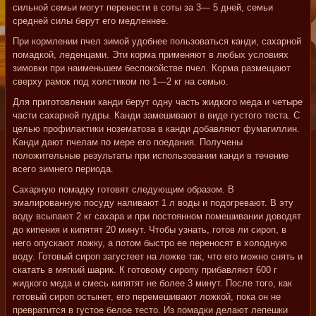
сильной семьи могут перенести в соты за 3— 5 дней, семьи
средней силы берут его медленнее.
При кормлении пчел зимой удобнее пользоваться канди, сахарной
помадкой, леденцами. Эти корма применяют в любых условиях
зимовки при наименьшем беспокойстве пчел. Корма размещают
сверху рамок под холстиком по 1—2 кг на семью.
Для приготовлении канди берут одну часть жидкого меда и четыре
части сахарной пудры. Канди замешивают в виде густого теста. С
целью профилактики нозематоза в канди добавляют фумагиллин.
Канди дают пчелам по мере его поедания. Получены
положительные результаты при использовании канди в течение
всего зимнего периода.
Сахарную помадку готовят следующим образом. В
эмалированную посуду наливают 1 л воды и подогревают. В эту
воду всыпают 2 кг сахара и при постоянном помешивании доводят
до кипения и кипятят 20 минут. Чтобы узнать, готов ли сироп, в
него опускают ложку, а потом быстро ее переносят в холодную
воду. Готовый сироп загустеет на ложке так, что его можно снять и
скатать в мягкий шарик. К готовому сиропу прибавляют 600 г
жидкого меда и смесь кипятят не более 3 минут. После того, как
готовый сироп остынет, его перемешивают ложкой, пока он не
превратится в густое белое тесто. Из помадки делают лепешки