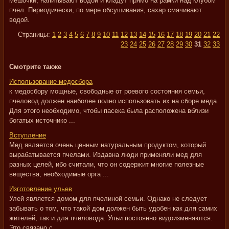
мешочки, напитывают водой и кладут прямо на рамки над клубом
пчел. Периодически, по мере обсушивания, сахар смачивают
водой.
Страницы:
1
2
3
4
5
6
7
8
9
10
11
12
13
14
15
16
17
18
19
20
21
22
23
24
25
26
27
28
29
30
31
32
33
Смотрите также
Использование медосбора
к медосбору мощные, свободные от роевого состояния семьи,
пчеловод должен наиболее полно использовать их на сборе меда.
Для этого необходимо, чтобы пасека была расположена вблизи
богатых источнико ...
Вступление
Мед является очень ценным натуральным продуктом, который
вырабатывается пчелами. Издавна люди применяли мед для
разных целей, ибо считали, что он содержит многие полезные
вещества, необходимые орга ...
Изготовление ульев
Улей является домом для пчелиной семьи. Однако не следует
забывать о том, что такой дом должен быть удобен как для самих
жителей, так и для пчеловода. Ульи постоянно видоизменяются.
Это связано с ...