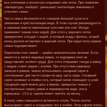
все утепления и полностью открывают оба летка. При снижении
температуры, наоборот, уменьшают вентиляцию зимовника и
утепляют семьи.
Часто семьи беспокоятся от слишком большой сухости в
зимовнике и кристаллизации меда. В этом случае рекомендуется
в зимовник внести намоченные холстики или снег. Иногда
применяют поение пчел водой. Для этого у верхнего летка
прикрепляют сосудик с водой, в который кладут фитиль, второй
конец фитиля вставляют в верхний леток. При недостатке кормов
семьи подкармливают.
Кормление пчел зимой — крайне нежелательное явление. Если
имеются в запасе медовые рамки, то подкормка пчел не
представляет особого труда. Для этого открывают гнездо и рамку
с медом ставят рядом с клубом. При отсутствии кормовых
запасов в рамках, можно использовать сахарный сироп в
соотношении: две части сахара на одну часть воды. Сахарный
сироп заливают в ячейки сота, который затем помещают в улей.
Сахарный сироп можно дать в банках, прикрытых тканью и
поставленных сверху рамок в перевернутом виде, или в
кормушках. 1,5-2 кг сиропа может хватить на месяц.
К конпу зимы повышается активность клуба. Пчелы охотно
высасывают сироп и складывают его в ячейки. Литр сиропа пчелы