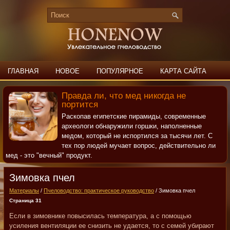
ГЛАВНАЯ
НОВОЕ
ПОПУЛЯРНОЕ
КАРТА САЙТА
ПОИСК
КОНТАКТЫ
Правда ли, что мед никогда не
портится
Раскопав египетские пирамиды, современные
археологи обнаружили горшки, наполненные
медом, который не испортился за тысячи лет. С
тех пор людей мучает вопрос, действительно ли
мед - это "вечный" продукт.
Зимовка пчел
Материалы
/
Пчеловодство: практическое руководство
/ Зимовка пчел
Страница 31
Если в зимовнике повысилась температура, а с помощью
усиления вентиляции ее снизить не удается, то с семей убирают