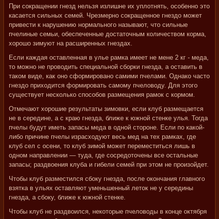
При сокращении гнезд нельзя излишне их уплотнять, особенно это
касается сильных семей. Чрезмерно сокращенное гнездо может
привести к нарушению нормального называют, что сильные
пчелиные семьи, обеспеченные достаточным количеством корма,
хорошо зимуют на расширенных гнездах.
Если каждая оставленная в улье рамка имеет не мене 2 кг - меда,
то можно не проводить специальной сборки гнезда, а оставить в
таком виде, как оно сформировано самими пчелами. Однако часто
гнездо приходится формировать самому пчеловоду. Для этого
существует несколько способов размещения рамок с кормом.
Отмечают хорошие результаты зимовки, если клуб размещается
не в середине, а с краю гнезда, ближе к южной стенке улья. Тогда
пчелы будут иметь запасы меда в одной стороне. Если по какой-
либо причине пчелы израсходуют весь мед на тех рамках, где
клуб сел с осени, то клуб зимой может переместиться лишь в
одном направлении — туда, где сосредоточены все остальные
запасы; раздвоения клуба и гибели семей при этом не произойдет.
Чтобы клуб разместился сбоку гнезда, после окончания главного
взятка в ульях оставляют уменьшенный леток не у середины
гнезда, а сбоку, ближе к южной стенке.
Чтобы клуб не раздвоился, некоторые пчеловоды в конце октября