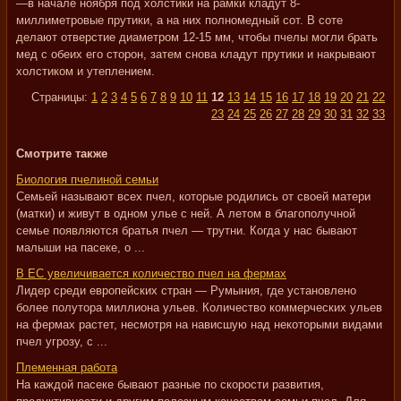
—в начале ноября под холстики на рамки кладут 8-
миллиметровые прутики, а на них полномедный сот. В соте
делают отверстие диаметром 12-15 мм, чтобы пчелы могли брать
мед с обеих его сторон, затем снова кладут прутики и накрывают
холстиком и утеплением.
Страницы:
1
2
3
4
5
6
7
8
9
10
11
12
13
14
15
16
17
18
19
20
21
22
23
24
25
26
27
28
29
30
31
32
33
Смотрите также
Биология пчелиной семьи
Семьей называют всех пчел, которые родились от своей матери
(матки) и живут в одном улье с ней. А летом в благополучной
семье появляются братья пчел — трутни. Когда у нас бывают
малыши на пасеке, о ...
В ЕС увеличивается количество пчел на фермах
Лидер среди европейских стран — Румыния, где установлено
более полутора миллиона ульев. Количество коммерческих ульев
на фермах растет, несмотря на нависшую над некоторыми видами
пчел угрозу, с ...
Племенная работа
На каждой пасеке бывают разные по скорости развития,