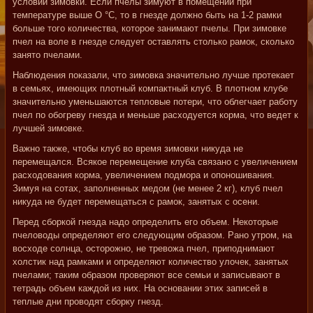
условий зимовки. Если пчелы зимуют в помещении при
температуре выше О °С, то в гнезде должно быть на 1-2 рамки
больше того количества, которое занимают пчелы. При зимовке
пчел на воле в гнезде следует оставлять столько рамок, сколько
занято пчелами.
Наблюдения показали, что зимовка значительно лучше протекает
в семьях, имеющих плотный компактный клуб. В плотном клубе
значительно уменьшаются тепловые потери, что облегчает работу
пчел по обогреву гнезда и меньше расходуется корма, что ведет к
лучшей зимовке.
Важно также, чтобы клуб во время зимовки никуда не
перемещался. Всякое перемещение клуба связано с увеличением
расходования корма, увеличением подмора и опоношивания.
Зимуя на сотах, заполненных медом (не менее 2 кг), клуб пчел
никуда не будет перемещаться с рамок, занятых с осени.
Перед сборкой гнезда надо определить его объем. Некоторые
пчеловоды определяют его следующим образом. Рано утром, на
восходе солнца, осторожно, не тревожа пчел, приподнимают
холстик над рамками и определяют количество улочек, занятых
пчелами; таким образом проверяют все семьи и записывают в
тетрадь объем каждой из них. На основании этих записей в
теплые дни проводят сборку гнезд.