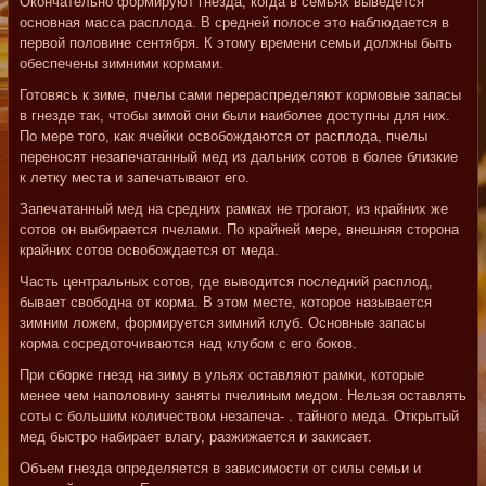
Окончательно формируют гнезда, когда в семьях выведется
основная масса расплода. В средней полосе это наблюдается в
первой половине сентября. К этому времени семьи должны быть
обеспечены зимними кормами.
Готовясь к зиме, пчелы сами перераспределяют кормовые запасы
в гнезде так, чтобы зимой они были наиболее доступны для них.
По мере того, как ячейки освобождаются от расплода, пчелы
переносят незапечатанный мед из дальних сотов в более близкие
к летку места и запечатывают его.
Запечатанный мед на средних рамках не трогают, из крайних же
сотов он выбирается пчелами. По крайней мере, внешняя сторона
крайних сотов освобождается от меда.
Часть центральных сотов, где выводится последний расплод,
бывает свободна от корма. В этом месте, которое называется
зимним ложем, формируется зимний клуб. Основные запасы
корма сосредоточиваются над клубом с его боков.
При сборке гнезд на зиму в ульях оставляют рамки, которые
менее чем наполовину заняты пчелиным медом. Нельзя оставлять
соты с большим количеством незапеча- . тайного меда. Открытый
мед быстро набирает влагу, разжижается и закисает.
Объем гнезда определяется в зависимости от силы семьи и