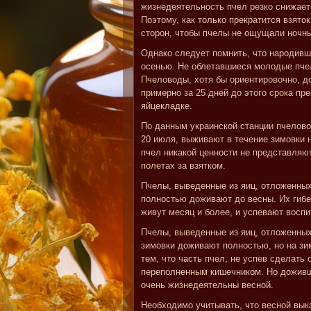
жизнедеятельность пчел резко снижает
Поэтому, как только прекратится взято
сторон, чтобы пчелы не ощущали ночн
Однако следует помнить, что народивш
осенью. Не облетавшиеся молодые пчел
Пчеловоды, хотя бы ориентировочно, до
примерно за 25 дней до этого срока пр
яйцекладке.
По данным украинской станции пчелово
20 июля, выживают в течение зимовки 
пчел никакой ценности не представляю
полетах за взятком.
Пчелы, выведенные из яиц, отложенных 
полностью доживают до весны. Их гибе
живут месяц и более, и успевают воспи
Пчелы, выведенные из яиц, отложенных 
зимовки доживают полностью, но на зи
тем, что часть пчел, не успев сделать 
переполненным кишечником. Но доживш
очень жизнедеятельны весной.
Необходимо учитывать, что весной вык