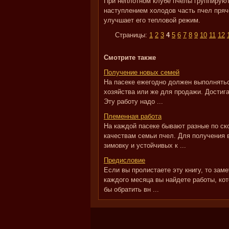
При неплотном клубе пчелы группируют
наступлением холодов часть пчел пряче
улучшает его тепловой режим.
Страницы:
1
2
3
4
5
6
7
8
9
10
11
12
Смотрите также
Получение новых семей
На пасеке ежегодно должен выполнятьс
хозяйства или же для продажи. Достига
Эту работу надо ...
Племенная работа
На каждой пасеке бывают разные по ск
качествам семьи пчел. Для получения
зимовку и устойчивых к ...
Предисловие
Если вы пролистаете эту книгу, то зам
каждого месяца вы найдете работы, кот
бы обратить вн ...