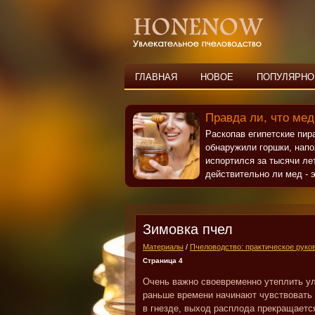
ГЛАВНАЯ
НОВОЕ
ПОПУЛЯРНО
Правда ли, что мед
Раскопав египетские пи
обнаружили горшки, нап
испортился за тысячи ле
действительно ли мед - э
Зимовка пчел
Материалы
/
Пчеловодство: практическое руко
Страница 4
Очень важно своевременно утеплить ул
раньше времени начинают чувствовать 
в гнезде, выход расплода прекращаетс