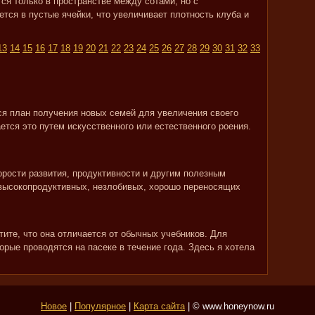
ся только в пространстве между сотами, но с
тся в пустые ячейки, что увеличивает плотность клуба и
13
14
15
16
17
18
19
20
21
22
23
24
25
26
27
28
29
30
31
32
33
я план получения новых семей для увеличения своего
ется это путем искусственного или естественного роения.
орости развития, продуктивности и другим полезным
 высокопродуктивных, незлобивых, хорошо переносящих
етите, что она отличается от обычных учебников. Для
орые проводятся на пасеке в течение года. Здесь я хотела
Новое
|
Популярное
|
Карта сайта
| © www.honeynow.ru