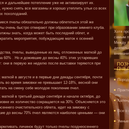
ся и дальнейшее потепление уже не активизирует их.
к, нужно снять все магазины и хорошо утеплить ульи со всех
ых похолоданий.
иеся пчелы обязательно должны облететься этой же
ы очень быстро отмирают при образовании зимнего клуба.
Хотя пр
лжны знать, когда может быть последний облет, и
самым п
екратить мероприятия, побуждающие маток к осенней
Между т
деятель
дства, пчелы, выведенные из яиц, отложенных маткой до
внимани
на 60% . Но и дожившие до весны 40% этих устаревших
т: они в первую же неделю после выставки теряются при
ПОЗ
ПЧЕ
маткой в августе и в первые дни декады сентября, почти
Пород
ль во время зимовки не превышает 12-18%, весной они
тать на смену себе молодое поколение пчел.
Практ
маткой в третьей декаде сентября и начале октября, до
Кален
мовке их количество сокращается на 30%. Объясняется это
осеннего очистительного облета, идет на зимовку с
Все о
ие до весны 70% пчел являются наиболее ценными — они
Умные
армливать личинок будут только пчелы позднеосеннего