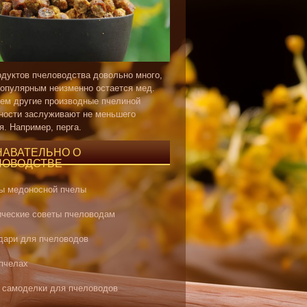
одуктов пчеловодства довольно много,
опулярным неизменно остается мед.
ем другие производные пчелиной
ности заслуживают не меньшего
я. Например, перга.
НАВАТЕЛЬНО О
ЛОВОДСТВЕ
ы медоносной пчелы
ические советы пчеловодам
дари для пчеловодов
 пчелах
 самоделки для пчеловодов