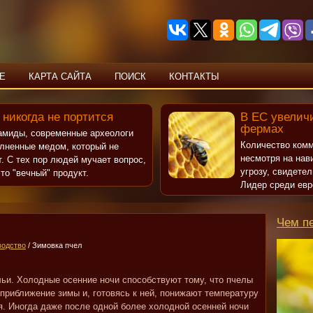
Е
КАРТА САЙТА
ПОИСК
КОНТАКТЫ
 никогда не портится
В ЕС увеличи
фермах
рамиды, современные археологи
Количество комм
олненные медом, который не
несмотря на нав
т. С тех пор людей мучает вопрос,
угрозу, свидете
то "вечный" продукт.
Лидер среди евр
Чем п
водство
/ Зимовка пчел
ьи. Холодные осенние ночи способствуют тому, что пчелы
приближение зимы и, готовясь к ней, понижают температуру
я. Иногда даже после одной более холодной осенней ночи