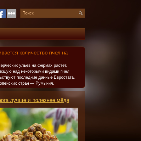
вается количество пчел на
ерческих ульев на фермах растет,
исшую над некоторыми видами пчел
льствуют последние данные Евростата.
опейских стран — Румыния.
ерга лучше и полезнее мёда