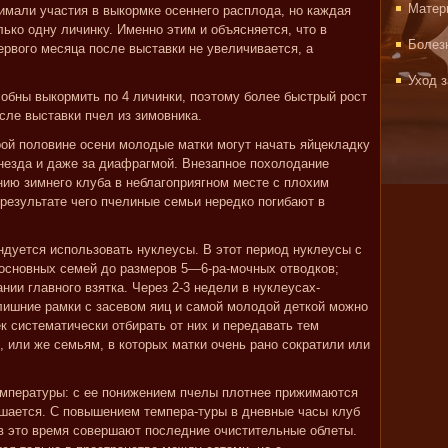
Матер
инимали участия в выкормке осеннего расплода, но каждая
ько одну личинку. Именно этим и объясняется, что в
Болез
ервого месяца после выставки не увеличивается, а
Уход 
бны выкормить по 4 личинки, поэтому более быстрый рост
сле выставки пчел из зимовника.
рой половине осени молодые матки могут начать яйцекладку
гнезда и даже за диафрагмой. Внезапное похолодание
нию зимнего клуба в неблагоприягном месте с плохим
 результате чего пчелиные семьи нередко погибают в
дуется использовать нуклеусы. В этот период нуклеусы с
основных семей до размеров 5—6-ра-мочных отводков;
нии главного взятка. Через 2-3 недели в нуклеусах-
 лишние рамки с засевом яиц и самой молодой деткой можно
к систематически отбирать от них и передавать тем
, или же семьям, в которых матки очень рано сократили или
емпературы: с ее понижением пчелы плотнее прижимаются
ньшается. С повышением темпера-туры в дневные часы клуб
в это время совершают последние очистительные облеты.