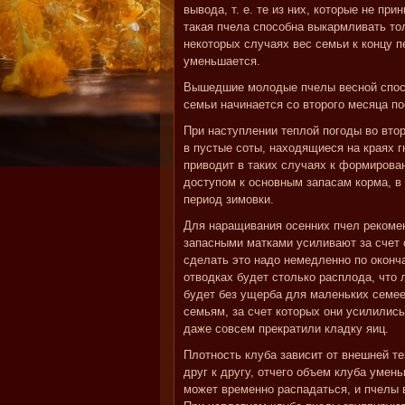
вывода, т. е. те из них, которые не пр
такая пчела способна выкармливать тол
некоторых случаях вес семьи к концу п
уменьшается.
Вышедшие молодые пчелы весной спосо
семьи начинается со второго месяца по
При наступлении теплой погоды во вто
в пустые соты, находящиеся на краях 
приводит в таких случаях к формирова
доступом к основным запасам корма, в
период зимовки.
Для наращивания осенних пчел рекомен
запасными матками усиливают за счет 
сделать это надо немедленно по оконча
отводках будет столько расплода, что
будет без ущерба для маленьких семее
семьям, за счет которых они усилились
даже совсем прекратили кладку яиц.
Плотность клуба зависит от внешней т
друг к другу, отчего объем клуба уме
может временно распадаться, и пчелы 