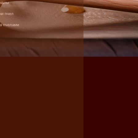
иалы
ни пчел
за пчелами